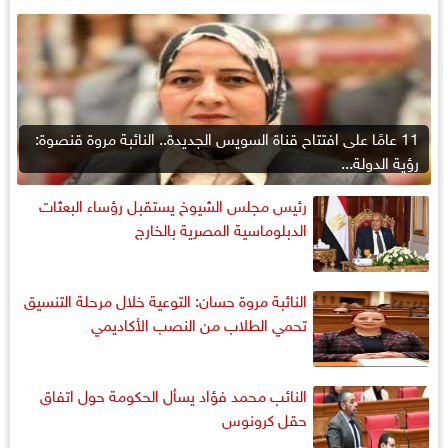
11 عامًا على افتتاح قناة السويس الجديدة.. النائبة مروة قنصوة:
رؤية الدولة...
رئيس مجلس الشيوخ يستقبل رؤساء البعثات
الدبلوماسية المصرية بالخارج
النائبة مروة حسان: التوعية خلال مرحلة التنسيق
تحمي الطلاب من النصب الأكاديمي
النائب محمد فؤاد يسأل الحكومة حول اتفاق
حقل كرونوس