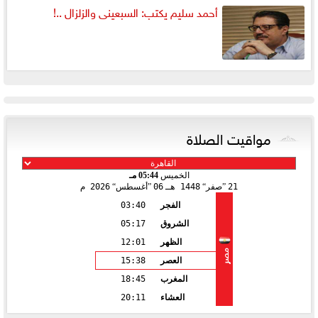
أحمد سليم يكتب: السبعينى والزلزال ..!
مواقيت الصلاة
الخميس
05:44 مـ
21
صفر
1448 هـ
06
أغسطس
2026 م
الفجر
03:40
الشروق
05:17
الظهر
12:01
مصر
العصر
15:38
المغرب
18:45
العشاء
20:11