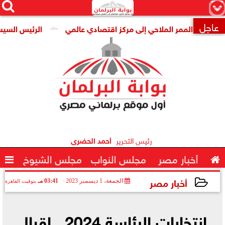




×
عاجل
الرئيس السيسي يبح

رئيس التحرير
أحمد الحضرى

أخبار مصر
مجلس النواب
مجلس الشيوخ

أخبار مصر
الجمعة، 1 ديسمبر 2023
03:41 مـ
بتوقيت القاهرة
2023-12-01 15:41:14
انتخابات الرئاسة 2024.. إقبال