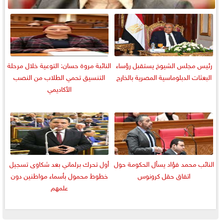
رئيس مجلس الشيوخ يستقبل رؤساء
النائبة مروة حسان: التوعية خلال مرحلة
البعثات الدبلوماسية المصرية بالخارج
التنسيق تحمي الطلاب من النصب
الأكاديمي
النائب محمد فؤاد يسأل الحكومة حول
أول تحرك برلماني بعد شكاوى تسجيل
اتفاق حقل كرونوس
خطوط محمول بأسماء مواطنين دون
علمهم