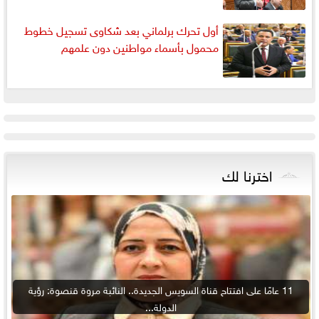
أول تحرك برلماني بعد شكاوى تسجيل خطوط
محمول بأسماء مواطنين دون علمهم
اخترنا لك
11 عامًا على افتتاح قناة السويس الجديدة.. النائبة مروة قنصوة: رؤية
الدولة...