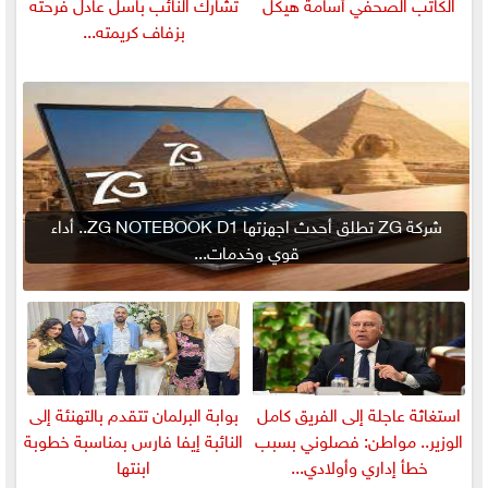
الكاتب الصحفي أسامة هيكل
تشارك النائب باسل عادل فرحته
بزفاف كريمته...
شركة ZG تطلق أحدث اجهزتها ZG NOTEBOOK D1.. أداء
قوي وخدمات...
استغاثة عاجلة إلى الفريق كامل
بوابة البرلمان تتقدم بالتهنئة إلى
الوزير.. مواطن: فصلوني بسبب
النائبة إيفا فارس بمناسبة خطوبة
خطأ إداري وأولادي...
ابنتها