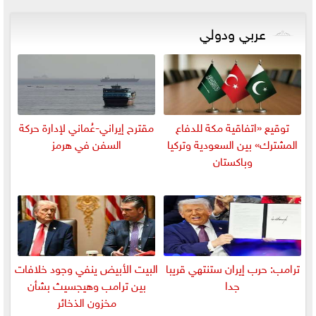
عربي ودولي
توقيع «اتفاقية مكة للدفاع
مقترح إيراني-عُماني لإدارة حركة
المشترك» بين السعودية وتركيا
السفن في هرمز
وباكستان
ترامب: حرب إيران ستنتهي قريبا
البيت الأبيض ينفي وجود خلافات
جدا
بين ترامب وهيجسيث بشأن
مخزون الذخائر