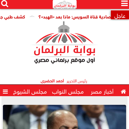




×
عاجل
قناة السويس: ماذا بعد «الهبد»؟
كشف طبي جديد يمهد الطريق ل

رئيس التحرير
أحمد الحضرى

أخبار مصر
مجلس النواب
مجلس الشيوخ
