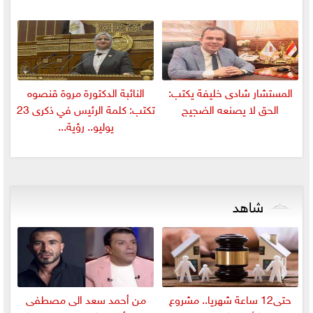
المستشار شادى خليفة يكتب:
النائبة الدكتورة مروة قنصوه
الحق لا يصنعه الضجيج
تكتب: كلمة الرئيس في ذكرى 23
يوليو.. رؤية...
شاهد
حتى12 ساعة شهريا.. مشروع
من أحمد سعد الى مصطفى