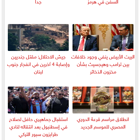
السفن في هرمز
جدا
البيت الأبيض ينفي وجود خلافات
جيش الاحتلال: مقتل جنديين
بين ترامب وهيجسيث بشأن
وإصابة 4 آخرين في انفجار جنوب
مخزون الذخائر
لبنان
انطلاق مراسم قرعة الدوري
استقبال جماهيري حافل لصلاح
المصري للموسم الجديد
في إسطنبول بعد انتقاله لنادي
طرابزون سبور التركي