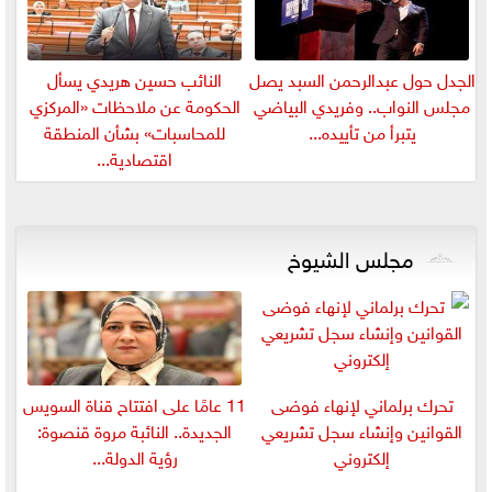
الجدل حول عبدالرحمن السبد يصل
النائب حسين هريدي يسأل
مجلس النواب.. وفريدي البياضي
الحكومة عن ملاحظات «المركزي
يتبرأ من تأييده...
للمحاسبات» بشأن المنطقة
اقتصادية...
مجلس الشيوخ
تحرك برلماني لإنهاء فوضى
11 عامًا على افتتاح قناة السويس
القوانين وإنشاء سجل تشريعي
الجديدة.. النائبة مروة قنصوة:
إلكتروني
رؤية الدولة...