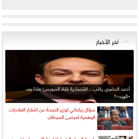
آخر الأخبار
أحمد الحضري يكتب .. اقتصادية قناة السويس: ماذا بعد
«الهبد»؟
سؤال برلماني لوزير الصحة عن انتشار العلاجات
الوهمية لمرضى السرطان
شعبة المواد البترولية: لجنة التسعير لم تقرر رفع