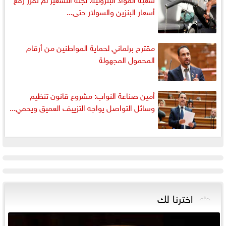
أسعار البنزين والسولار حتى...
مقترح برلماني لحماية المواطنين من أرقام
المحمول المجهولة
أمين صناعة النواب: مشروع قانون تنظيم
وسائل التواصل يواجه التزييف العميق ويحمي...
اخترنا لك