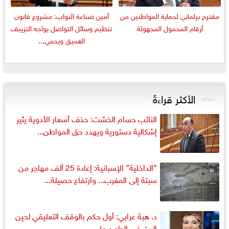
مقترح برلماني لحماية المواطنين من
أمين صناعة النواب: مشروع قانون
أرقام المحمول المجهولة
تنظيم وسائل التواصل يواجه التزييف
العميق ويحمي...
الأكثر قراءةً
النائب حسام الخشت: حذف أسعار الأدوية يثير
إشكالية دستورية ويهدد حق المواطن...
”الداخلية” الإسبانية: إعادة 25 ألف مهاجر من
سبتة إلى المغرب... وارتفاع حصيلة...
د. هبة عرابي: أول حكم بالوقف التعليقي لحين
البت في الطعن على...