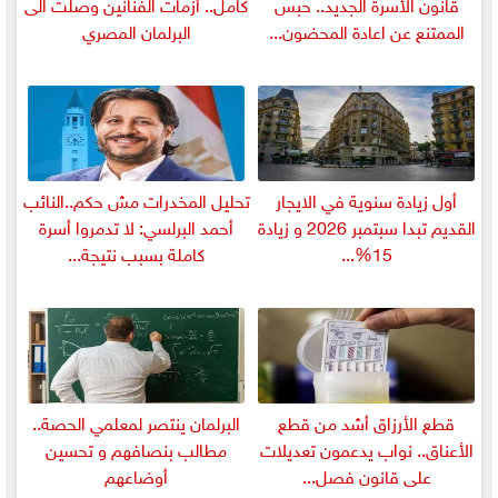
قانون الأسرة الجديد.. حبس
كامل.. أزمات الفنانين وصلت الى
الممتنع عن اعادة المحضون...
البرلمان المصري
أول زيادة سنوية في الايجار
تحليل المخدرات مش حكم..النائب
القديم تبدا سبتمبر 2026 و زيادة
أحمد البرلسي: لا تدمروا أسرة
15%...
كاملة بسبب نتيجة...
قطع الأرزاق أشد من قطع
البرلمان ينتصر لمعلمي الحصة..
الأعناق.. نواب يدعمون تعديلات
مطالب بنصافهم و تحسين
على قانون فصل...
أوضاعهم