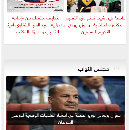
جامعة هيروشيما تمنح وزير التعليم
بتكليف مشترك من «إمام»
الدكتوراه الفاخرية.. والوزير يهدي
و«دراج».. عبد العزيز الشناوي أمينًا
التكريم للمعلمين
للتدريب وعضوًا بالمكتب...
مجلس النواب
سؤال برلماني لوزير الصحة عن انتشار العلاجات الوهمية لمرضى
السرطان