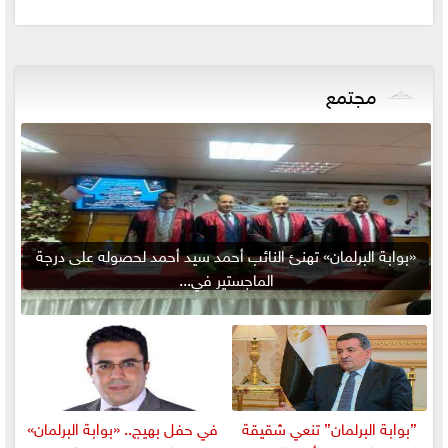
مجتمع
«بوابة البرلمان» تهنئ النائب أحمد سيد أحمد لحصوله على درجة
الماجستير في...
”بوابة البرلمان” تنعي شقيقة
في حفل بهيج.. «بوابة البرلمان»