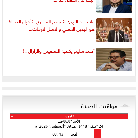
علاء عبد النبي: النموذج المصري لتأهيل العمالة
هو البديل العملي والأمثل لأزمات...
أحمد سليم يكتب: السبعينى والزلزال ..!
مواقيت الصلاة
الأحد
06:07 صـ
24
صفر
1448 هـ
09
أغسطس
2026 م
الفجر
03:43