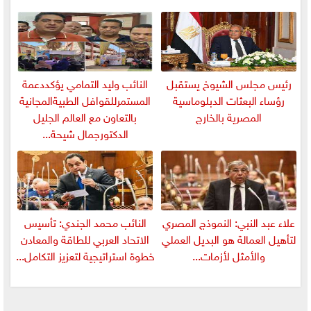
رئيس مجلس الشيوخ يستقبل
النائب وليد التمامي يؤكددعمة
رؤساء البعثات الدبلوماسية
المستمرللقوافل الطبيةالمجانية
المصرية بالخارج
بالتعاون مع العالم الجليل
الدكتورجمال شيحة...
علاء عبد النبي: النموذج المصري
النائب محمد الجندي: تأسيس
لتأهيل العمالة هو البديل العملي
الاتحاد العربي للطاقة والمعادن
والأمثل لأزمات...
خطوة استراتيجية لتعزيز التكامل...