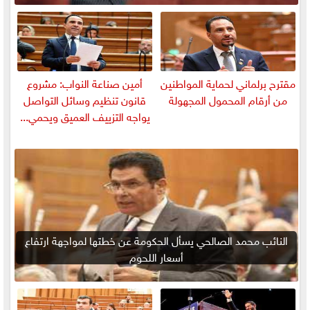
مقترح برلماني لحماية المواطنين
أمين صناعة النواب: مشروع
من أرقام المحمول المجهولة
قانون تنظيم وسائل التواصل
يواجه التزييف العميق ويحمي...
النائب محمد الصالحي يسأل الحكومة عن خطتها لمواجهة ارتفاع
أسعار اللحوم