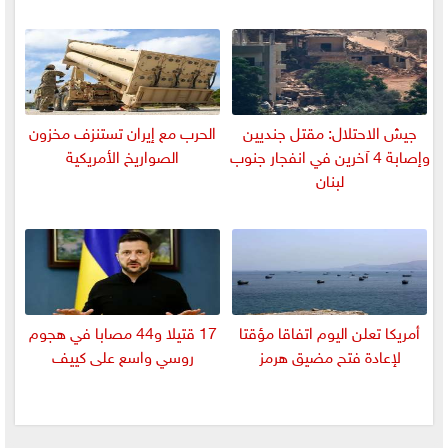
جيش الاحتلال: مقتل جنديين
الحرب مع إيران تستنزف مخزون
وإصابة 4 آخرين في انفجار جنوب
الصواريخ الأمريكية
لبنان
أمريكا تعلن اليوم اتفاقا مؤقتا
17 قتيلا و44 مصابا في هجوم
لإعادة فتح مضيق هرمز
روسي واسع على كييف