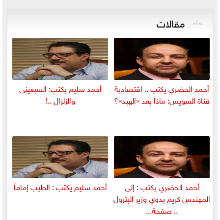
مقالات
أحمد الحضري يكتب .. اقتصادية
أحمد سليم يكتب: السبعينى
قناة السويس: ماذا بعد «الهبد»؟
والزلزال ..!
أحمد الحضري يكتب : إلى
أحمد سليم يكتب : الطيب إماماً
المهندس كريم بدوي وزير البترول
.. صفحة...