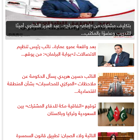
بتكليف مشترك من «إمام» و«دراج».. عبد العزيز الشناوي أمينًا
للتدريب وعضوًا بالمكتب...
بعد واقعة عمرو عمارة.. نائب رئيس تنظيم
الاتصالات لـ«بوابة البرلمان»: من يوقع...
النائب حسين هريدي يسأل الحكومة عن
ملاحظات «المركزي للمحاسبات» بشأن المنطقة
اقتصادية...
توقيع «اتفاقية مكة للدفاع المشترك» بين
السعودية وتركيا وباكستان
النائبة ولاء الصبان: تطبيق قانون السمسرة