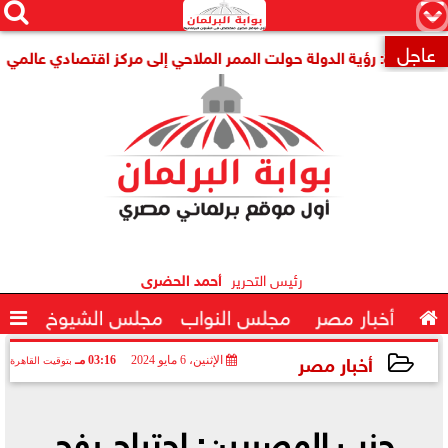




×
عاجل
ا

رئيس التحرير
أحمد الحضرى

أخبار مصر
مجلس النواب
مجلس الشيوخ

أخبار مصر
الإثنين، 6 مايو 2024
03:16 مـ
بتوقيت القاهرة
2024-05-06 15:16:10
حزب المصريين: اجتياح رفح