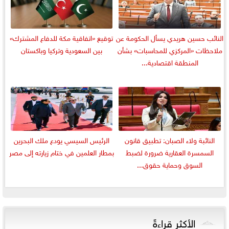
النائب حسين هريدي يسأل الحكومة عن
توقيع «اتفاقية مكة للدفاع المشترك»
ملاحظات «المركزي للمحاسبات» بشأن
بين السعودية وتركيا وباكستان
المنطقة اقتصادية...
النائبة ولاء الصبان: تطبيق قانون
الرئيس السيسي يودع ملك البحرين
السمسرة العقارية ضرورة لضبط
بمطار العلمين في ختام زيارته إلى مصر
السوق وحماية حقوق...
الأكثر قراءةً