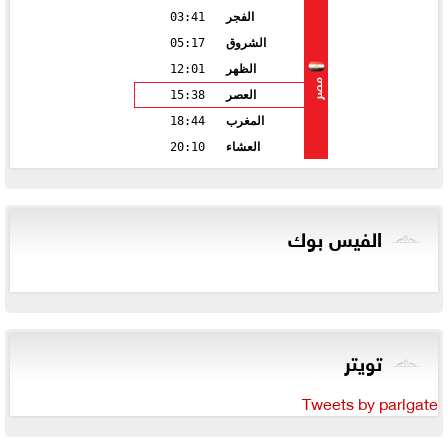
الفجر
03:41
الشروق
05:17
الظهر
12:01
مصر
العصر
15:38
المغرب
18:44
العشاء
20:10
الفيس بوك
تويتر
Tweets by parlgate