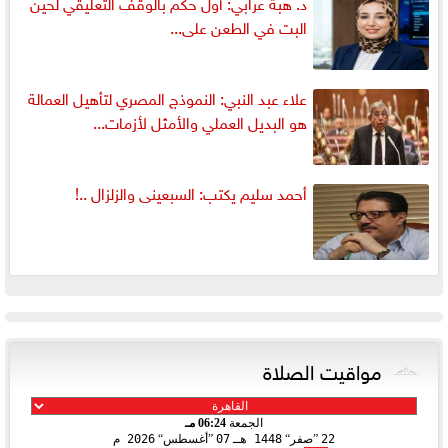
د. هبة عرابي: أول حكم بالوقف التعليقي لحين
البت في الطعن على...
علاء عبد النبي: النموذج المصري لتأهيل العمالة
هو البديل العملي والأمثل لأزمات...
أحمد سليم يكتب: السبعينى والزلزال ..!
مواقيت الصلاة
الجمعة
06:24 مـ
22
صفر
1448 هـ
07
أغسطس
2026 م