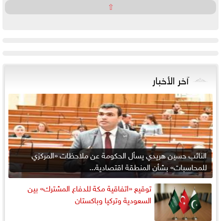
⇧
آخر الأخبار
النائب حسين هريدي يسأل الحكومة عن ملاحظات «المركزي
للمحاسبات» بشأن المنطقة اقتصادية...
توقيع «اتفاقية مكة للدفاع المشترك» بين
السعودية وتركيا وباكستان