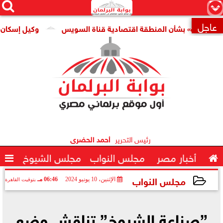




×
عاجل
بات» بشأن المنطقة اقتصادية قناة السويس
وكيل إسكان النواب

رئيس التحرير
أحمد الحضرى

أخبار مصر
مجلس النواب
مجلس الشيوخ

مجلس النواب
الإثنين، 10 يونيو 2024
06:46 مـ
بتوقيت القاهرة
2024-06-10 18:46:07
”صناعة الشيوخ” تناقش وضع