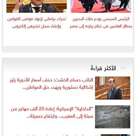
الرئيس السيسي يودع ملك البحرين
تحرك برلماني لإنهاء فوضى القوانين
بمطار العلمين في ختام زيارته إلى مصر
وإنشاء سجل تشريعي إلكتروني
الأكثر قراءةً
النائب حسام الخشت: حذف أسعار الأدوية يثير
إشكالية دستورية ويهدد حق المواطن...
”الداخلية” الإسبانية: إعادة 25 ألف مهاجر من
سبتة إلى المغرب... وارتفاع حصيلة...