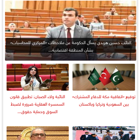
النائب حسين هريدي يسأل الحكومة عن ملاحظات «المركزي للمحاسبات»
بشأن المنطقة اقتصادية...
توقيع «اتفاقية مكة للدفاع المشترك»
النائبة ولاء الصبان: تطبيق قانون
بين السعودية وتركيا وباكستان
السمسرة العقارية ضرورة لضبط
السوق وحماية حقوق...