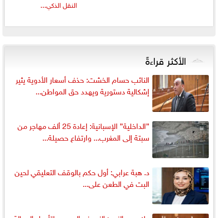
النقل الذكي...
الأكثر قراءةً
النائب حسام الخشت: حذف أسعار الأدوية يثير
إشكالية دستورية ويهدد حق المواطن...
”الداخلية” الإسبانية: إعادة 25 ألف مهاجر من
سبتة إلى المغرب... وارتفاع حصيلة...
د. هبة عرابي: أول حكم بالوقف التعليقي لحين
البت في الطعن على...
علاء عبد النبي: النموذج المصري لتأهيل العمالة