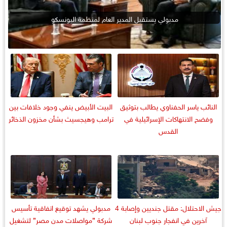
مدبولي يستقبل المدير العام لمنظمة اليونسكو
النائب ياسر الحفناوي يطالب بتوثيق
البيت الأبيض ينفي وجود خلافات بين
وفضح الانتهاكات الإسرائيلية في
ترامب وهيجسيث بشأن مخزون الذخائر
القدس
جيش الاحتلال: مقتل جنديين وإصابة 4
مدبولي يشهد توقيع اتفاقية تأسيس
آخرين في انفجار جنوب لبنان
شركة ”مواصلات مدن مصر” لتشغيل