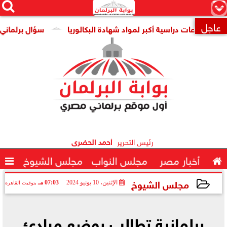




×
عاجل
 ساعات دراسية أكبر لمواد شهادة البكالوريا
سؤال برلماني عن تنا

رئيس التحرير
أحمد الحضرى

أخبار مصر
مجلس النواب
مجلس الشيوخ

مجلس الشيوخ
الإثنين، 10 يونيو 2024
07:03 مـ
بتوقيت القاهرة
2024-06-10 19:03:47
برلمانية تطالب بوضع مبادئ