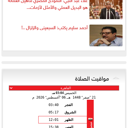
هو البديل العملي والأمثل لأزمات...
أحمد سليم يكتب: السبعينى والزلزال ..!
مواقيت الصلاة
الخميس
03:04 مـ
21
صفر
1448 هـ
06
أغسطس
2026 م
الفجر
03:40
الشروق
05:17
الظهر
12:01
مصر
العصر
15:38