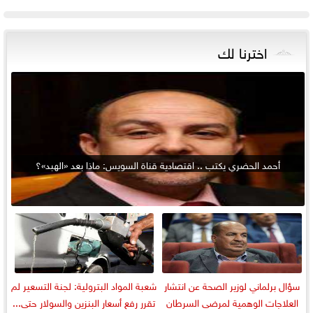
اخترنا لك
أحمد الحضري يكتب .. اقتصادية قناة السويس: ماذا بعد «الهبد»؟
سؤال برلماني لوزير الصحة عن انتشار
شعبة المواد البترولية: لجنة التسعير لم
العلاجات الوهمية لمرضى السرطان
تقرر رفع أسعار البنزين والسولار حتى...