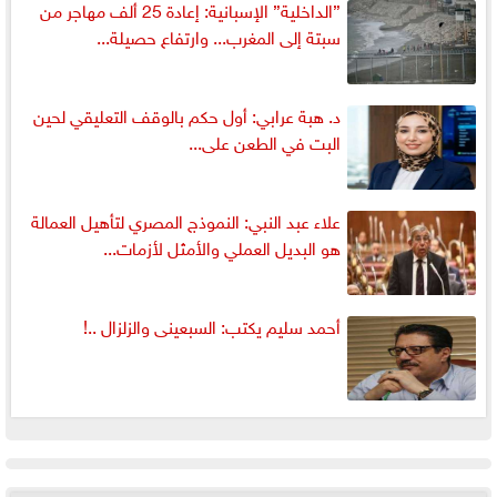
”الداخلية” الإسبانية: إعادة 25 ألف مهاجر من
سبتة إلى المغرب... وارتفاع حصيلة...
د. هبة عرابي: أول حكم بالوقف التعليقي لحين
البت في الطعن على...
علاء عبد النبي: النموذج المصري لتأهيل العمالة
هو البديل العملي والأمثل لأزمات...
أحمد سليم يكتب: السبعينى والزلزال ..!