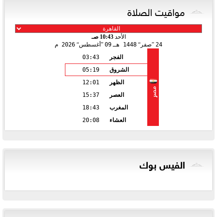
مواقيت الصلاة
الأحد
10:43 صـ
24
صفر
1448 هـ
09
أغسطس
2026 م
الفجر
03:43
الشروق
05:19
الظهر
12:01
مصر
العصر
15:37
المغرب
18:43
العشاء
20:08
الفيس بوك