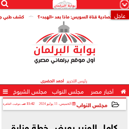




×
عاجل
 اقتصادية قناة السويس: ماذا بعد «الهبد»؟
كشف طبي جديد يمه

رئيس التحرير
أحمد الحضرى

أخبار مصر
مجلس النواب
مجلس الشيوخ

مجلس النواب
الخميس، 11 يوليو 2024
11:42 صـ
بتوقيت القاهرة
2024-07-11 11:42:00
كامل الوزير يعرض خطة وزارة