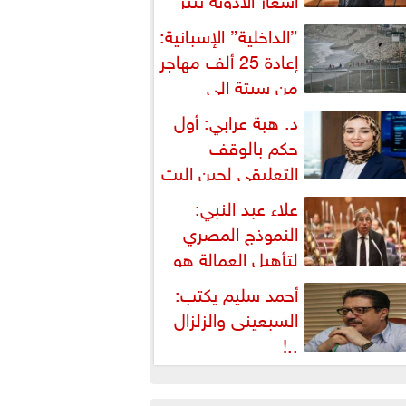
شكالية دستورية ويهدد حق
”الداخلية” الإسبانية:
لمواطن...
إعادة 25 ألف مهاجر
من سبتة إلى
لمغرب... وارتفاع حصيلة...
د. هبة عرابي: أول
حكم بالوقف
التعليقي لحين البت
ي الطعن على...
علاء عبد النبي:
النموذج المصري
لتأهيل العمالة هو
لبديل العملي والأمثل لأزمات...
أحمد سليم يكتب:
السبعينى والزلزال
..!