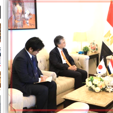
ض
ح
خ
ت