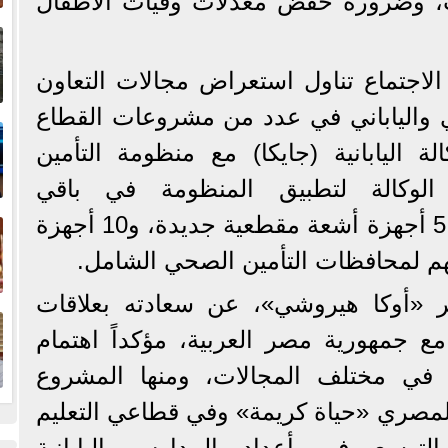
م إلى 6 سنوات، وضرورة خفض معدلات وفيات الأطفال
إ
ا
الاجتماع تناول استعراض مجالات التعاون
ي والياباني في عدد من مشروعات القطاع
ا
ة اليابانية (جايكا) مع منظومة التأمين
لوكالة لتطبيق المنظومة في باقي
ف
المحافظات، حيث تم توريد 5 أجهزة أشعة مقطعية جديدة، و10 أجهزة
م لمحافظات التأمين الصحي الشامل.
ر «أوكا هيروشي»، عن سعادته بعلاقات
ا
مع جمهورية مصر العربية، مؤكداً اهتمام
، في مختلف المجالات، ومنها المشروع
المصري «حياة كريمة» وفي قطاعي التعليم
توسع في أعداد المدارس اليابانية