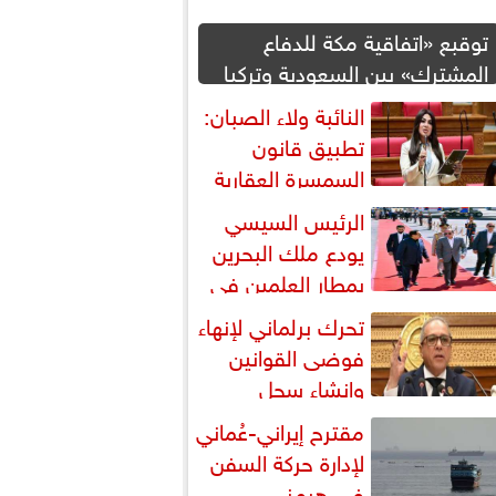
توقبع «اتفاقية مكة للدفاع
المشترك» بين السعودية وتركيا
وباكستان
النائبة ولاء الصبان:
تطبيق قانون
السمسرة العقارية
رورة لضبط السوق وحماية
الرئيس السيسي
قوق...
يودع ملك البحرين
بمطار العلمين في
تام زيارته إلى مصر
تحرك برلماني لإنهاء
فوضى القوانين
وإنشاء سجل
شريعي إلكتروني
مقترح إيراني-عُماني
لإدارة حركة السفن
في هرمز