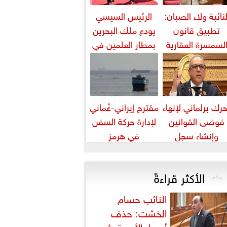
لنائبة ولاء الصبان:
الرئيس السيسي
تطبيق قانون
يودع ملك البحرين
لسمسرة العقارية
بمطار العلمين في
ضرورة لضبط
ختام زيارته إلى مصر
السوق وحماية
حقوق...
رك برلماني لإنهاء
مقترح إيراني-عُماني
فوضى القوانين
لإدارة حركة السفن
وإنشاء سجل
في هرمز
تشريعي إلكتروني
الأكثر قراءةً
النائب حسام
الخشت: حذف
أسعار الأدوية يثير