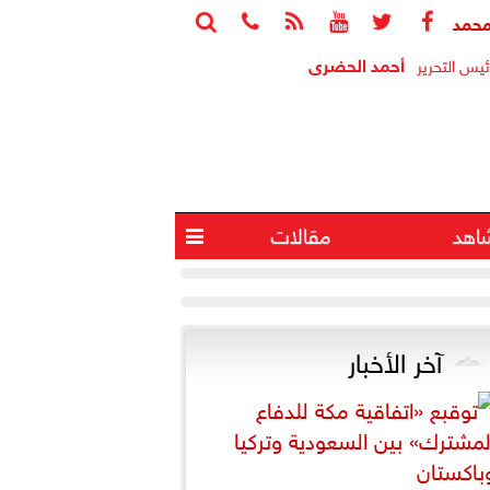






د يسأل الحكومة حول اتفاق حقل كرونوس
النائبة مروة حسان: ا
أحمد الحضرى
ئيس التحرير
اهد
مقالات

آخر الأخبار