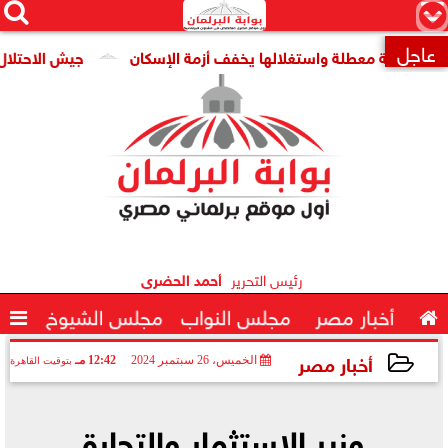




×
عاجل
ومية معطلة واستغلالها يخفف أزمة الإسكان
جيش الاحتلال: مقتل جنديين وإصابة 

رئيس التحرير
أحمد الحضرى

أخبار مصر
مجلس النواب
مجلس الشيوخ

أخبار مصر
الخميس، 26 سبتمبر 2024
12:42 مـ
بتوقيت القاهرة
2024-09-26 12:42:04
وزير الاستثمار والتجارة