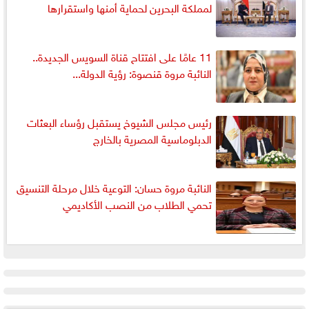
لمملكة البحرين لحماية أمنها واستقرارها
11 عامًا على افتتاح قناة السويس الجديدة..
النائبة مروة قنصوة: رؤية الدولة...
رئيس مجلس الشيوخ يستقبل رؤساء البعثات
الدبلوماسية المصرية بالخارج
النائبة مروة حسان: التوعية خلال مرحلة التنسيق
تحمي الطلاب من النصب الأكاديمي