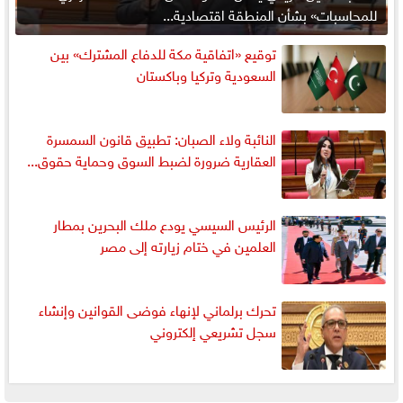
للمحاسبات» بشأن المنطقة اقتصادية...
توقيع «اتفاقية مكة للدفاع المشترك» بين
السعودية وتركيا وباكستان
النائبة ولاء الصبان: تطبيق قانون السمسرة
العقارية ضرورة لضبط السوق وحماية حقوق...
الرئيس السيسي يودع ملك البحرين بمطار
العلمين في ختام زيارته إلى مصر
تحرك برلماني لإنهاء فوضى القوانين وإنشاء
سجل تشريعي إلكتروني