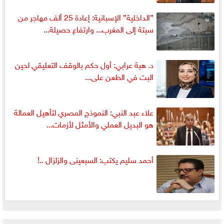
”الداخلية” الإسبانية: إعادة 25 ألف مهاجر من
سبتة إلى المغرب... وارتفاع حصيلة...
د. هبة عرابي: أول حكم بالوقف التعليقي لحين
البت في الطعن على...
علاء عبد النبي: النموذج المصري لتأهيل العمالة
هو البديل العملي والأمثل لأزمات...
أحمد سليم يكتب: السبعينى والزلزال ..!