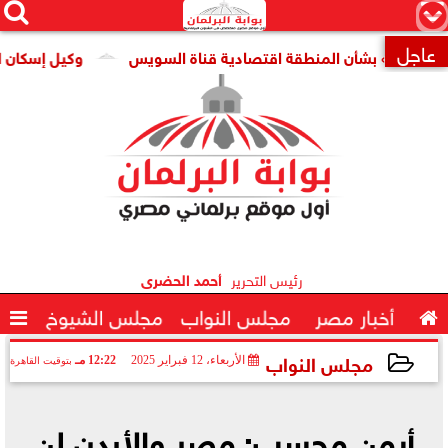




×
عاجل
ت» بشأن المنطقة اقتصادية قناة السويس
وكيل إسكان النواب: 

رئيس التحرير
أحمد الحضرى

أخبار مصر
مجلس النواب
مجلس الشيوخ

مجلس النواب
الأربعاء، 12 فبراير 2025
12:22 مـ
بتوقيت القاهرة
2025-02-12 12:22:15
أيمن محسب: مصر والأردن لن