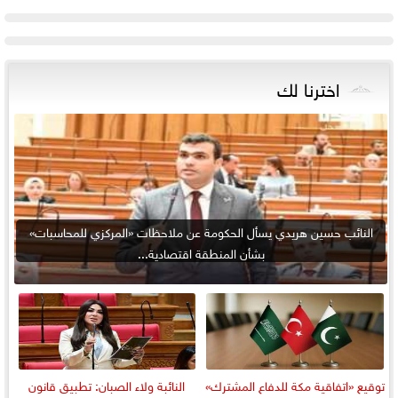
اخترنا لك
النائب حسين هريدي يسأل الحكومة عن ملاحظات «المركزي للمحاسبات»
بشأن المنطقة اقتصادية...
توقيع «اتفاقية مكة للدفاع المشترك»
النائبة ولاء الصبان: تطبيق قانون