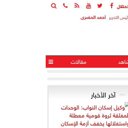






ابة 4 آخرين في انفجار جنوب لبنان
البيت الأبيض 
أحمد الحضرى
ئيس التحرير
اهد
مقالات

آخر الأخبار