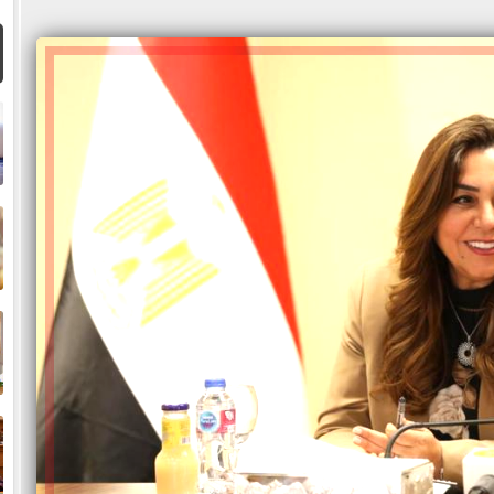
ا
م
ا