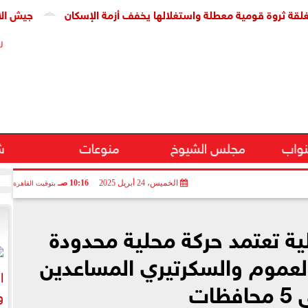
 قومية معطلة واستغلالها يخفف أزمة الإسكان
جيش الاحتلال: مقتل جنديين وإص
ر
نواب
مجلس الشيوخ
منوعات
ش
الخميس، 24 أبريل 2025
10:16 صـ
بتوقيت القاهرة
لية تعتمد حركة محلية محدودة
لعموم والسكرتيري المساعدين
افظات