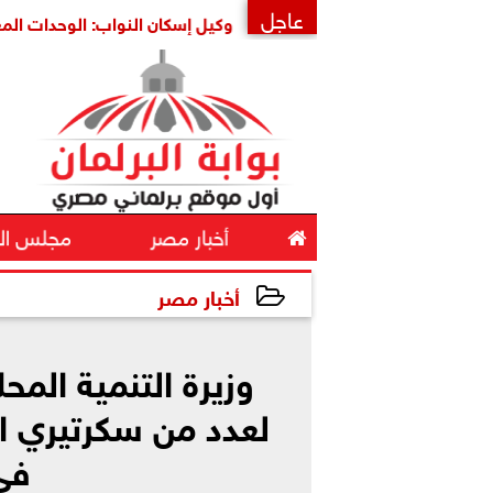
عاجل
 أمنها واستقرارها
وكيل إسكان النواب: الوحدات المغلقة ثروة
×

أخبار مصر
مجلس ال
أخبار مصر
2025-04-24 10:16:40
وزيرة التنمية المح
لعدد من سكرتيري ا
فى 5 مح