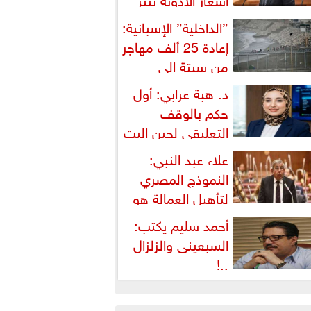
شكالية دستورية ويهدد حق
”الداخلية” الإسبانية:
لمواطن...
إعادة 25 ألف مهاجر
من سبتة إلى
لمغرب... وارتفاع حصيلة...
د. هبة عرابي: أول
حكم بالوقف
التعليقي لحين البت
ي الطعن على...
علاء عبد النبي:
النموذج المصري
لتأهيل العمالة هو
لبديل العملي والأمثل لأزمات...
أحمد سليم يكتب:
السبعينى والزلزال
..!