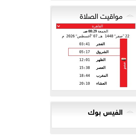
مواقيت الصلاة
الجمعة
08:29 صـ
22
صفر
1448 هـ
07
أغسطس
2026 م
الفجر
03:41
الشروق
05:17
الظهر
12:01
مصر
العصر
15:38
المغرب
18:44
العشاء
20:10
الفيس بوك