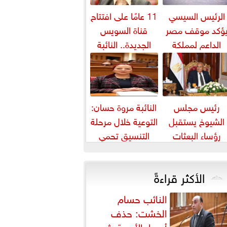
الرئيس السيسي
11 عامًا على افتتاح
ؤكد موقف مصر
قناة السويس
الداعم لمملكة
الجديدة.. النائبة
بحرين لحماية أمنها
مروة قنصوة: رؤية
واستقرارها
الدولة...
رئيس مجلس
النائبة مروة حسان:
الشيوخ يستقبل
التوعية خلال مرحلة
رؤساء البعثات
التنسيق تحمي
الدبلوماسية
الطلاب من النصب
المصرية بالخارج
الأكاديمي
الأكثر قراءةً
النائب حسام
الخشت: حذف
أسعار الأدوية يثير