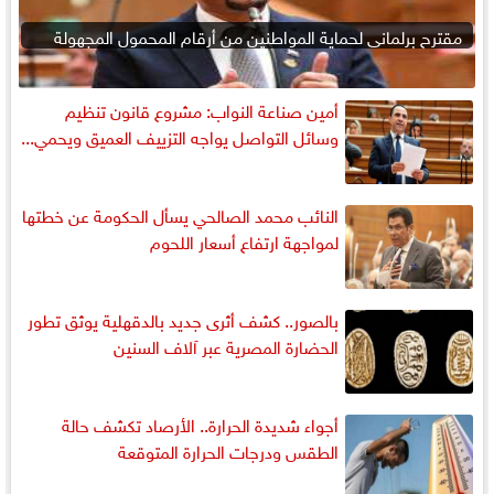
مقترح برلماني لحماية المواطنين من أرقام المحمول المجهولة
أمين صناعة النواب: مشروع قانون تنظيم
وسائل التواصل يواجه التزييف العميق ويحمي...
النائب محمد الصالحي يسأل الحكومة عن خطتها
لمواجهة ارتفاع أسعار اللحوم
بالصور.. كشف أثرى جديد بالدقهلية يوثق تطور
الحضارة المصرية عبر آلاف السنين
أجواء شديدة الحرارة.. الأرصاد تكشف حالة
الطقس ودرجات الحرارة المتوقعة