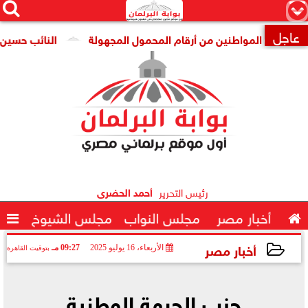




×
عاجل
اية المواطنين من أرقام المحمول المجهولة
النائب حسين هريدي 

رئيس التحرير
أحمد الحضرى

أخبار مصر
مجلس النواب
مجلس الشيوخ

أخبار مصر
الأربعاء، 16 يوليو 2025
09:27 مـ
بتوقيت القاهرة
2025-07-16 21:27:29
حزب الجبهة الوطنية