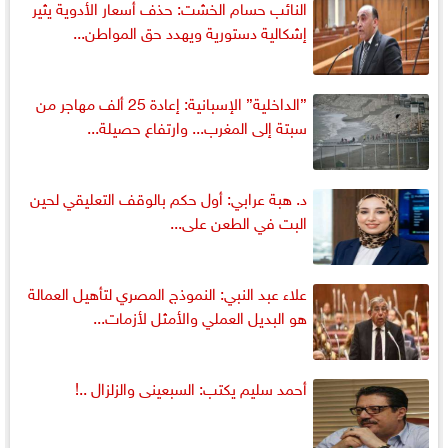
النائب حسام الخشت: حذف أسعار الأدوية يثير
إشكالية دستورية ويهدد حق المواطن...
”الداخلية” الإسبانية: إعادة 25 ألف مهاجر من
سبتة إلى المغرب... وارتفاع حصيلة...
د. هبة عرابي: أول حكم بالوقف التعليقي لحين
البت في الطعن على...
علاء عبد النبي: النموذج المصري لتأهيل العمالة
هو البديل العملي والأمثل لأزمات...
أحمد سليم يكتب: السبعينى والزلزال ..!