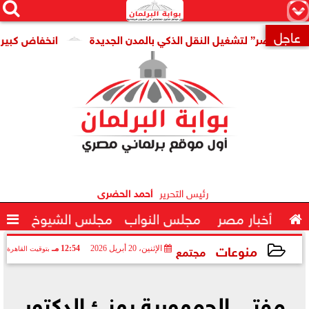




×
عاجل
مصر” لتشغيل النقل الذكي بالمدن الجديدة
انخفاض كبير فى سعر

رئيس التحرير
أحمد الحضرى

أخبار مصر
مجلس النواب
مجلس الشيوخ

منوعات
مجتمع
الإثنين، 20 أبريل 2026
12:54 مـ
بتوقيت القاهرة
2026-04-20 12:54:46
مفتي الجمهورية يهنئ الدكتور