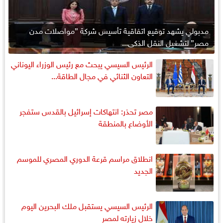
مدبولي يشهد توقيع اتفاقية تأسيس شركة ”مواصلات مدن
مصر” لتشغيل النقل الذكي...
الرئيس السيسي يبحث مع رئيس الوزراء اليوناني
التعاون الثنائي في مجال الطاقة...
مصر تحذر: انتهاكات إسرائيل بالقدس ستفجر
الأوضاع بالمنطقة
انطلاق مراسم قرعة الدوري المصري للموسم
الجديد
الرئيس السيسي يستقبل ملك البحرين اليوم
خلال زيارته لمصر