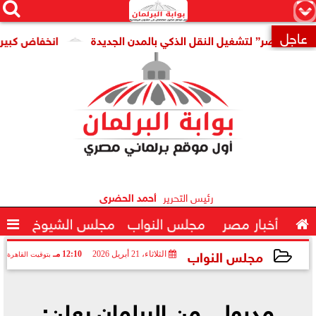




×
عاجل
صر” لتشغيل النقل الذكي بالمدن الجديدة
انخفاض كبير فى سعر

رئيس التحرير
أحمد الحضرى

أخبار مصر
مجلس النواب
مجلس الشيوخ

مجلس النواب
الثلاثاء، 21 أبريل 2026
12:10 مـ
بتوقيت القاهرة
2026-04-21 12:10:23
مدبولي من البرلمان يعلن: