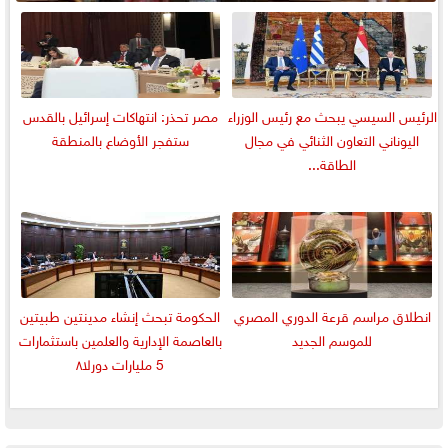
الرئيس السيسي يبحث مع رئيس الوزراء
مصر تحذر: انتهاكات إسرائيل بالقدس
اليوناني التعاون الثنائي في مجال
ستفجر الأوضاع بالمنطقة
الطاقة...
انطلاق مراسم قرعة الدوري المصري
الحكومة تبحث إنشاء مدينتين طبيتين
للموسم الجديد
بالعاصمة الإدارية والعلمين باستثمارات
5 مليارات دورلا٨