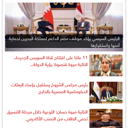
الرئيس السيسي يؤكد موقف مصر الداعم لمملكة البحرين لحماية
أمنها واستقرارها
11 عامًا على افتتاح قناة السويس الجديدة..
النائبة مروة قنصوة: رؤية الدولة...
رئيس مجلس الشيوخ يستقبل رؤساء البعثات
الدبلوماسية المصرية بالخارج
النائبة مروة حسان: التوعية خلال مرحلة التنسيق
تحمي الطلاب من النصب الأكاديمي