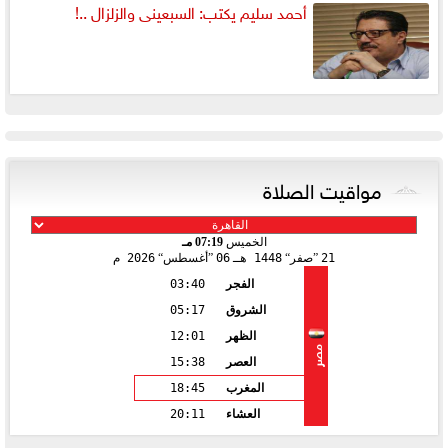
أحمد سليم يكتب: السبعينى والزلزال ..!
مواقيت الصلاة
الخميس
07:19 مـ
21
صفر
1448 هـ
06
أغسطس
2026 م
الفجر
03:40
الشروق
05:17
الظهر
12:01
مصر
العصر
15:38
المغرب
18:45
العشاء
20:11