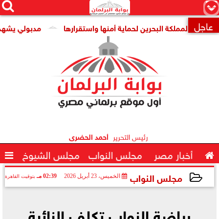




×
عاجل
لمملكة البحرين لحماية أمنها واستقرارها
مدبولي يشهد توقيع

رئيس التحرير
أحمد الحضرى

أخبار مصر
مجلس النواب
مجلس الشيوخ

مجلس النواب
الخميس، 23 أبريل 2026
02:39 مـ
بتوقيت القاهرة
2026-04-23 14:39:29
رياضة النواب تكلف النائبة