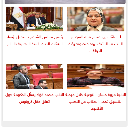
11 عامًا على افتتاح قناة السويس
رئيس مجلس الشيوخ يستقبل رؤساء
الجديدة.. النائبة مروة قنصوة: رؤية
البعثات الدبلوماسية المصرية بالخارج
الدولة...
النائبة مروة حسان: التوعية خلال مرحلة
النائب محمد فؤاد يسأل الحكومة حول
التنسيق تحمي الطلاب من النصب
اتفاق حقل كرونوس
الأكاديمي