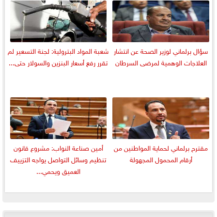
سؤال برلماني لوزير الصحة عن انتشار
شعبة المواد البترولية: لجنة التسعير لم
العلاجات الوهمية لمرضى السرطان
تقرر رفع أسعار البنزين والسولار حتى...
مقترح برلماني لحماية المواطنين من
أمين صناعة النواب: مشروع قانون
أرقام المحمول المجهولة
تنظيم وسائل التواصل يواجه التزييف
العميق ويحمي...