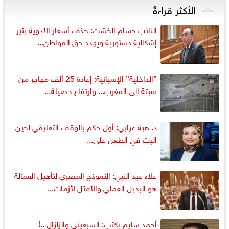
الأكثر قراءةً
النائب حسام الخشت: حذف أسعار الأدوية يثير
إشكالية دستورية ويهدد حق المواطن...
”الداخلية” الإسبانية: إعادة 25 ألف مهاجر من
سبتة إلى المغرب... وارتفاع حصيلة...
د. هبة عرابي: أول حكم بالوقف التعليقي لحين
البت في الطعن على...
علاء عبد النبي: النموذج المصري لتأهيل العمالة
هو البديل العملي والأمثل لأزمات...
أحمد سليم يكتب: السبعينى والزلزال ..!