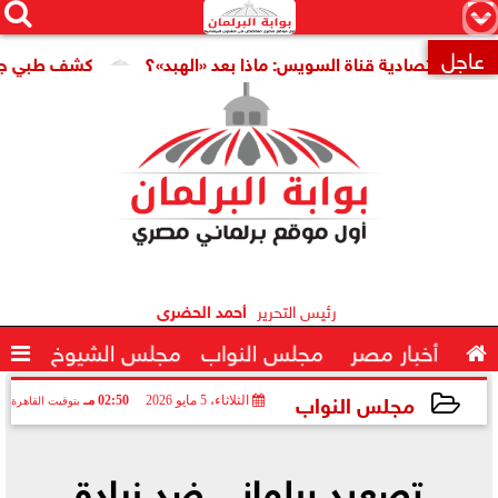




×
عاجل
 اقتصادية قناة السويس: ماذا بعد «الهبد»؟
كشف طبي جديد يمه

رئيس التحرير
أحمد الحضرى

أخبار مصر
مجلس النواب
مجلس الشيوخ

مجلس النواب
الثلاثاء، 5 مايو 2026
02:50 مـ
بتوقيت القاهرة
2026-05-05 14:50:11
تصعيد برلماني ضد زيادة