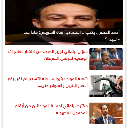
أحمد الحضري يكتب .. اقتصادية قناة السويس: ماذا بعد
«الهبد»؟
سؤال برلماني لوزير الصحة عن انتشار العلاجات
الوهمية لمرضى السرطان
شعبة المواد البترولية: لجنة التسعير لم تقرر رفع
أسعار البنزين والسولار حتى...
مقترح برلماني لحماية المواطنين من أرقام
المحمول المجهولة