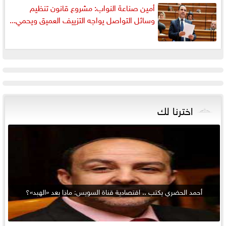
أمين صناعة النواب: مشروع قانون تنظيم
وسائل التواصل يواجه التزييف العميق ويحمي...
اخترنا لك
أحمد الحضري يكتب .. اقتصادية قناة السويس: ماذا بعد «الهبد»؟