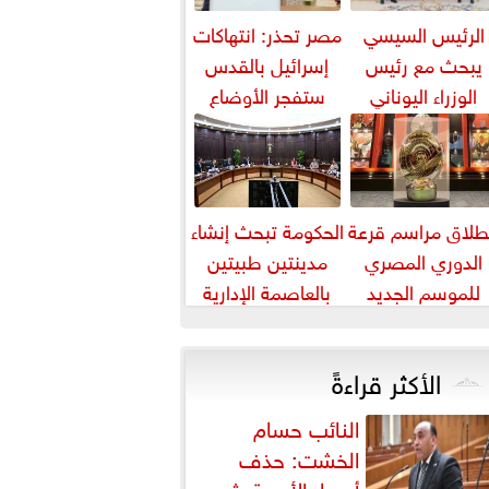
الرئيس السيسي
مصر تحذر: انتهاكات
يبحث مع رئيس
إسرائيل بالقدس
الوزراء اليوناني
ستفجر الأوضاع
لتعاون الثنائي في
بالمنطقة
مجال الطاقة...
طلاق مراسم قرعة
الحكومة تبحث إنشاء
الدوري المصري
مدينتين طبيتين
للموسم الجديد
بالعاصمة الإدارية
والعلمين باستثمارات
5 مليارات دورلا٨
الأكثر قراءةً
النائب حسام
الخشت: حذف
أسعار الأدوية يثير