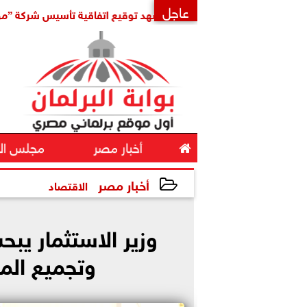
عاجل
لإقليمي
مدبولي يشهد توقيع اتفاقية تأسيس شركة ”مواصلات مد
×

أخبار مصر
مجلس ال
أخبار مصر
الاقتصاد
2026-05-07 13:41:52
وزير الاستثمار ي
وتجميع الم