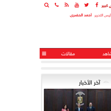






سعر الدولار مقابل الجنيه صباح اليوم
ارتفاع احتياطي النقد الأجنبي إلى 56.293 مليار دول
أحمد الحضرى
ئيس التحرير
اهد
مقالات

آخر الأخبار