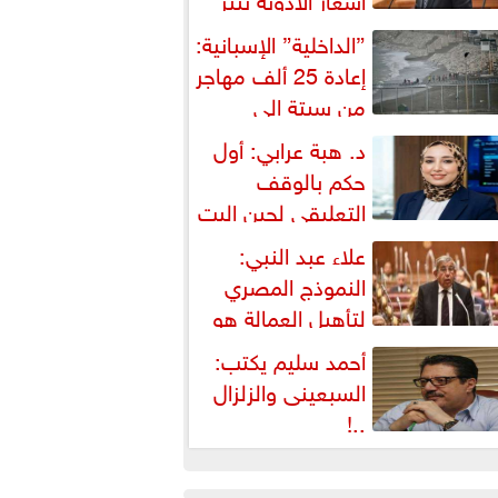
شكالية دستورية ويهدد حق
”الداخلية” الإسبانية:
لمواطن...
إعادة 25 ألف مهاجر
من سبتة إلى
لمغرب... وارتفاع حصيلة...
د. هبة عرابي: أول
حكم بالوقف
التعليقي لحين البت
ي الطعن على...
علاء عبد النبي:
النموذج المصري
لتأهيل العمالة هو
لبديل العملي والأمثل لأزمات...
أحمد سليم يكتب:
السبعينى والزلزال
..!