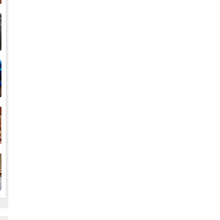
إ
ا
ا
ف
ا