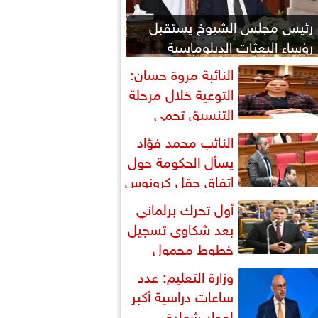
رئيس مجلس الشيوخ يستقبل
رؤساء البعثات الدبلوماسية
المصرية بالخارج
النائبة مروة حسان:
التوعية خلال مرحلة
التنسيق تحمي
لطلاب من النصب الأكاديمي
النائب محمد فؤاد
يسأل الحكومة حول
اتفاق حقل كرونوس
أول تحرك برلماني
بعد شكاوى تسجيل
خطوط محمول
أسماء مواطنين دون علمهم
وزارة التعليم: عدد
ساعات دراسية أكبر
لمواد شهادة