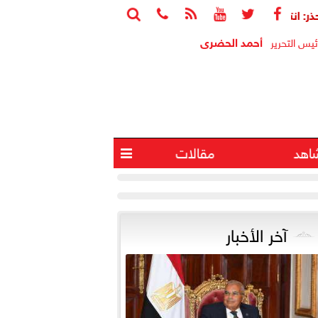






اكات إسرائيل بالقدس ستفجر الأوضاع بالمنطقة
الرئيس السيسي ي
أحمد الحضرى
ئيس التحرير
اهد
مقالات

آخر الأخبار