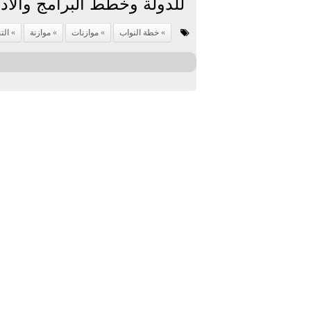
للدولة وخطط البرامج والأداء
خطة النواب
موازنات
موازنة
الت