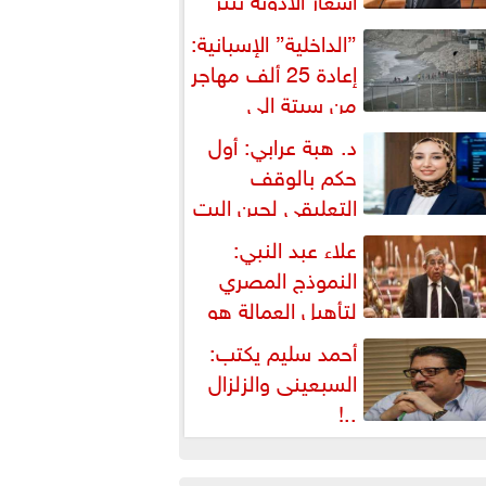
شكالية دستورية ويهدد حق
”الداخلية” الإسبانية:
لمواطن...
إعادة 25 ألف مهاجر
من سبتة إلى
لمغرب... وارتفاع حصيلة...
د. هبة عرابي: أول
حكم بالوقف
التعليقي لحين البت
ي الطعن على...
علاء عبد النبي:
النموذج المصري
لتأهيل العمالة هو
لبديل العملي والأمثل لأزمات...
أحمد سليم يكتب:
السبعينى والزلزال
..!