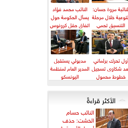
لنائبة مروة حسان:
النائب محمد فؤاد
لتوعية خلال مرحلة
يسأل الحكومة حول
التنسيق تحمي
اتفاق حقل كرونوس
لطلاب من النصب
الأكاديمي
ول تحرك برلماني
مدبولي يستقبل
عد شكاوى تسجيل
المدير العام لمنظمة
خطوط محمول
اليونسكو
بأسماء مواطنين
دون علمهم
الأكثر قراءةً
النائب حسام
الخشت: حذف
أسعار الأدوية يثير