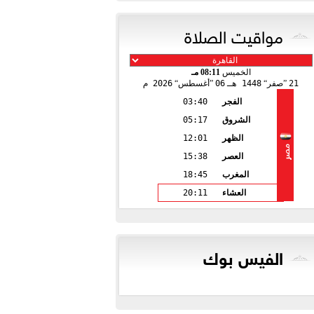
مواقيت الصلاة
الخميس
08:11 مـ
21
صفر
1448 هـ
06
أغسطس
2026 م
الفجر
03:40
الشروق
05:17
الظهر
12:01
مصر
العصر
15:38
المغرب
18:45
العشاء
20:11
الفيس بوك