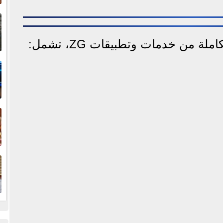
إ
ا
 من خدمات وتطبيقات ZG، تشمل:
ا
ف
ا