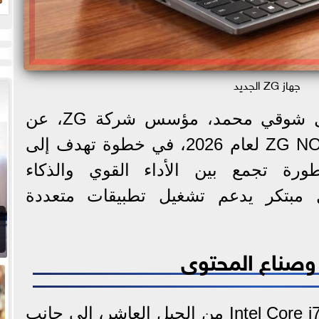
جهاز ZG الجديد
أعلن المهندس زياد جمال شوقي محمد، مؤسس شركة ZG، عن
إطلاق جهاز ZG NOTEBOOK D1 لعام 2026، في خطوة تهدف إلى
رة تجمع بين الأداء القوي والذكاء
 مبتكر يدعم تشغيل تطبيقات متعددة
 وصناع المحتوى
يأتي الجهاز مزودًا بمعالج Intel Core i7 من الجيل العاشر، إلى جانب