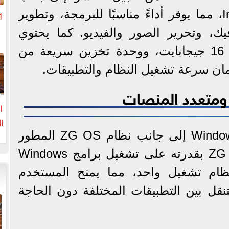
بطاقة Intel Ultra Graphics، مما يوفر أداءً مناسبًا للبرمجة، وتطوير
يك، وتحرير الصور والفيديو. كما يحتوي
على ذاكرة عشوائية بسعة 16 جيجابايت، ووحدة تخزين سريعة من
م
ومتعدد المنصات
ا
ا
يعمل الجهاز بنظام Windows 11 إلى جانب نظام ZG OS المطور
ا
من شركة ZG. ويتميز ZG OS بقدرته على تشغيل برامج Windows
Andro داخل نظام تشغيل واحد، مما يمنح المستخدم
نقل بين التطبيقات المختلفة دون الحاجة