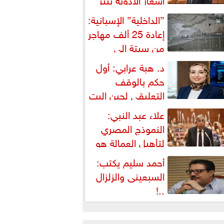
شكالية دستورية ويهدد حق
”الداخلية” الإسبانية:
لمواطن...
إعادة 25 ألف مهاجر
من سبتة إلى
لمغرب... وارتفاع حصيلة...
د. هبة عرابي: أول
حكم بالوقف
التعليقي لحين البت
ي الطعن على...
علاء عبد النبي:
النموذج المصري
لتأهيل العمالة هو
لبديل العملي والأمثل لأزمات...
أحمد سليم يكتب:
السبعينى والزلزال
..!