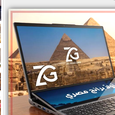
م
ا
ا