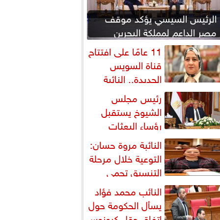
الرئيس السيسي يؤكد موقف
مصر الداعم لمملكة البحرين
لحماية أمنها واستقرارها
11 عامًا على افتتاح
قناة السويس
الجديدة.. النائبة
روة قنصوة: رؤية الدولة...
رئيس مجلس
الشيوخ يستقبل
رؤساء البعثات
لدبلوماسية المصرية بالخارج
النائبة مروة حسان:
التوعية خلال مرحلة
التنسيق تحمي
لطلاب من النصب الأكاديمي
النائب محمد فؤاد
يسأل الحكومة حول
اتفاق حقل كرونوس