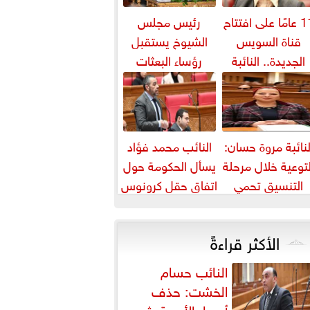
11 عامًا على افتتاح
رئيس مجلس
قناة السويس
الشيوخ يستقبل
الجديدة.. النائبة
رؤساء البعثات
روة قنصوة: رؤية
الدبلوماسية
الدولة...
المصرية بالخارج
لنائبة مروة حسان:
النائب محمد فؤاد
لتوعية خلال مرحلة
يسأل الحكومة حول
التنسيق تحمي
اتفاق حقل كرونوس
لطلاب من النصب
الأكاديمي
الأكثر قراءةً
النائب حسام
الخشت: حذف
أسعار الأدوية يثير