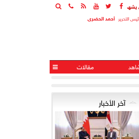






يع اتفاقية تأسيس شركة ”مواصلات مدن مصر” لتشغيل النقل الذكي با
أحمد الحضرى
ئيس التحرير
اهد
مقالات

آخر الأخبار