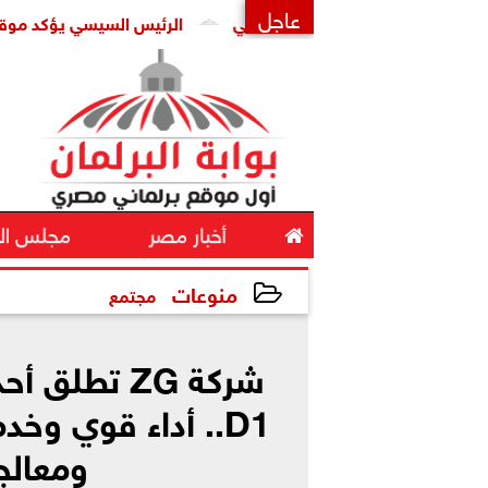
عاجل
الرئيس السيسي يؤكد موقف مصر الدا
×

أخبار مصر
مجلس ال
منوعات
مجتمع
2026-06-03 22:25:42
D1.. أداء قوي وخ
ومعالج