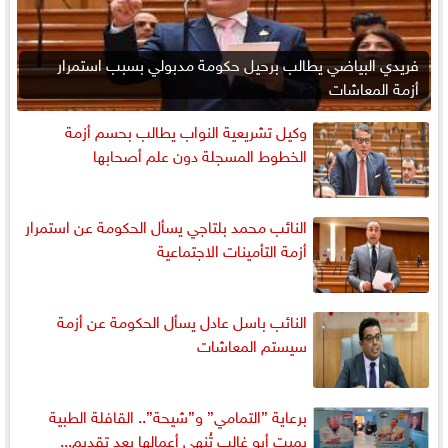
فريدي البياضي يطالب برحيل حكومة مدبولي بسبب استمرار
أزمة المعاشات
وكيل تشريعية النواب يطالب بحسم أزمة
الخطوط المسجلة دون علم أصحابها
النائب محمد بلتاجي يسأل الحكومة عن استمرار
أزمة التأمينات الاجتماعية
النائب باسل عادل يسأل الحكومة عن أزمة
سيستم المعاشات
برعاية ”التمامي” و”شيحة”.. القافلة الطبية
بميت أبو غالب تُنهي أعمالها بعد تقديم...