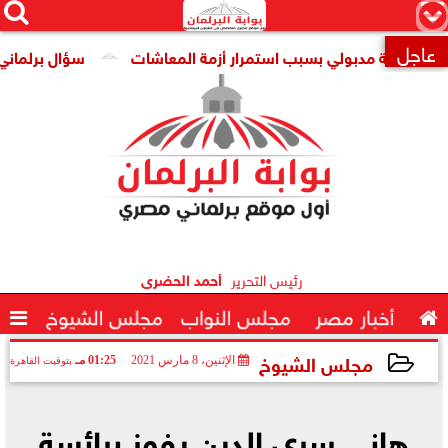




×
عاجل
ومة مدبولي بسبب استمرار أزمة المعاشات
سؤال برلماني حول ت

رئيس التحرير
أحمد الحضرى

أخبار مصر
مجلس النواب
مجلس الشيوخ

مجلس الشيوخ
الإثنين، 8 مارس 2021
01:25 مـ
بتوقيت القاهرة
2021-03-08 13:25:52
هاني سري الدين يفوز برائسة