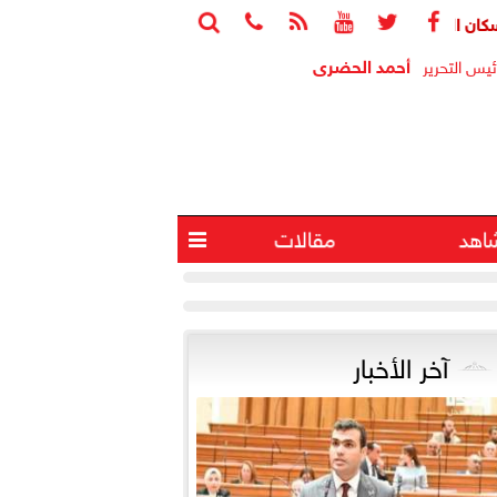






ب: الوحدات المغلقة ثروة قومية معطلة واستغلالها يخفف أزمة الإسكان
أحمد الحضرى
ئيس التحرير
اهد
مقالات

آخر الأخبار