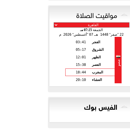
مواقيت الصلاة
الجمعة
07:25 مـ
22
صفر
1448 هـ
07
أغسطس
2026 م
الفجر
03:41
الشروق
05:17
الظهر
12:01
مصر
العصر
15:38
المغرب
18:44
العشاء
20:10
الفيس بوك