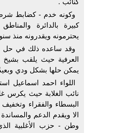
كنائب .
وكونه خدم - كضابط شرطة 
كبيرة بالدائرة والمناطق 
يحترمونه ويقدرونه منذ سنوا
وقد ساعده ذلك في حل ا
العرفية حيث يلقب بشيخ ال
يمكن حلها بشكل ودي وبعيد
اللواء احمد اسماعيل اس
نائب الغلابة حيث يكرس غا
البسطاء والفقراء وتخفيف 
الا ويقدم الدعم والمساندة 
وطن - حزب الأغلبية الذي 