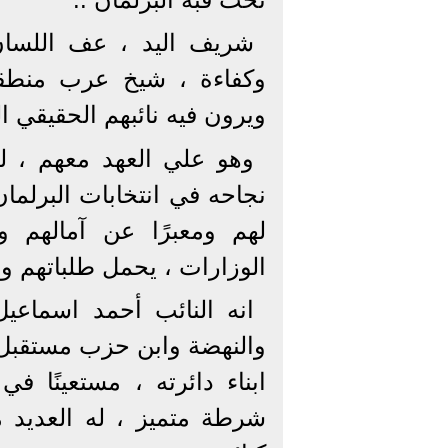
شريف اليد ، عف اللسان
وكفاءة ، شيخ عرب منطقة 
ويرون فيه نائبهم الحقيقي ال
وهو علي العهد معهم ، لم
لهم ومعبرًا عن آمالهم 
الوزارات ، يحمل طلباتهم ومع
انه النائب أحمد اسماع
والنهضة وابن حزب مستقبل وط
ابناء دائرته ، مستعينًا 
شرطة متميز ، له العديد 