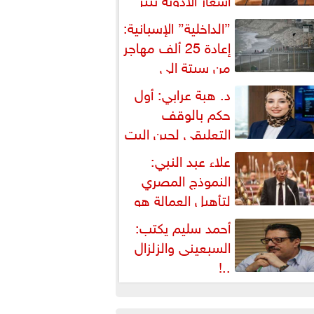
شكالية دستورية ويهدد حق
”الداخلية” الإسبانية:
لمواطن...
إعادة 25 ألف مهاجر
من سبتة إلى
لمغرب... وارتفاع حصيلة...
د. هبة عرابي: أول
حكم بالوقف
التعليقي لحين البت
ي الطعن على...
علاء عبد النبي:
النموذج المصري
لتأهيل العمالة هو
لبديل العملي والأمثل لأزمات...
أحمد سليم يكتب:
السبعينى والزلزال
..!