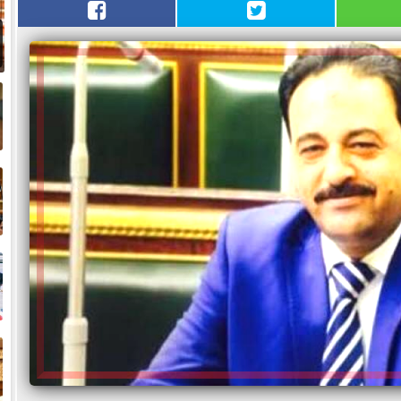
و
ض
ح
خ