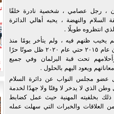
تو
 ، رجل عصامي ، شخصية نادرة خلقًا
السلام والنهضة ، يحبه أهالي الدائرة
بي
ذي انتظروه طويلًا .
 يخيب ظنهم فيه ، ولم يتأخر يومًا منذ
نجاحه في انتخابات البرلمان عام ٢٠١٥ حتي عام ٢٠٢٠ ظل صوتًا حرًا
وأحلامهم تحت قبة البرلمان وفي جميع
ي
ب
اناتهم ويعود اليهم بالحلول .
خت
يل عضو مجلس النواب عن دائرة السلام
ن الذي لا يدخر لا وقتًا ولا جهدًا لخدمة
في ذلك بخلفيته المهنية حيث عمل كضابط
من العلاقات والخبرات التي سهلت عمله