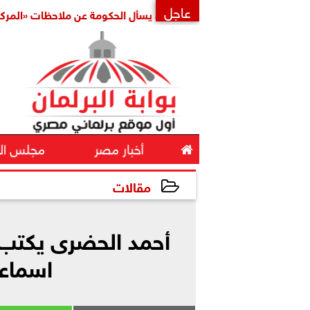
عاجل
النائب حسين هريدي يسأل الحكومة عن ملاحظات «المركزي للمحا
×

أخبار مصر
مجلس ال
مقالات
2022-11-15 22:52:22
اسماعي