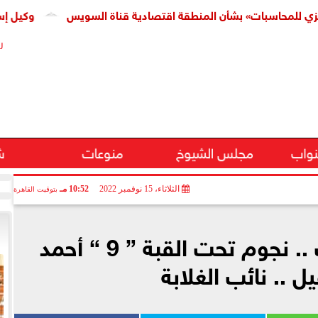
سبات» بشأن المنطقة اقتصادية قناة السويس
وكيل إسكان النوا
ر
نواب
مجلس الشيوخ
منوعات
ش
الثلاثاء، 15 نوفمبر 2022
10:52 مـ
بتوقيت القاهرة
أحمد الحضرى يكتب .. نجوم تحت القبة ” 9 “ أحمد
ل .. نائب الغلابة