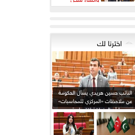
شريعي إلكتروني
اخترنا لك
النائب حسين هريدي يسأل الحكومة
عن ملاحظات «المركزي للمحاسبات»
بشأن المنطقة اقتصادية...