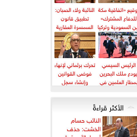
قيع «اتفاقية مكة
النائبة ولاء الصبان:
للدفاع المشترك»
تطبيق قانون
ن السعودية وتركيا
السمسرة العقارية
وباكستان
ضرورة لضبط
السوق وحماية
حقوق...
الرئيس السيسي
تحرك برلماني لإنهاء
ودع ملك البحرين
فوضى القوانين
مطار العلمين في
وإنشاء سجل
ام زيارته إلى مصر
تشريعي إلكتروني
الأكثر قراءةً
النائب حسام
الخشت: حذف
أسعار الأدوية يثير