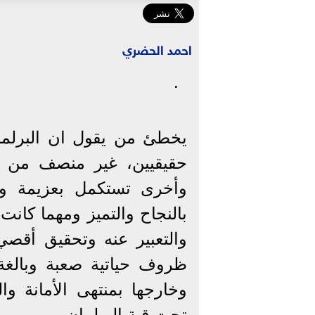
احمد الحضري
.
يخطئ من يقول ان البرلمان 
حقيقيين، غير منصف من ل
وأخرى تستكمل بعزيمة و
بالنجاح والتميز ومهما كان
والتعبير عنه وتحقيق أقص
ظروف حياتية صعبة وبالغة 
وخارجها بمنتهى الأمانة وال
تحت قبة البرلمان ..