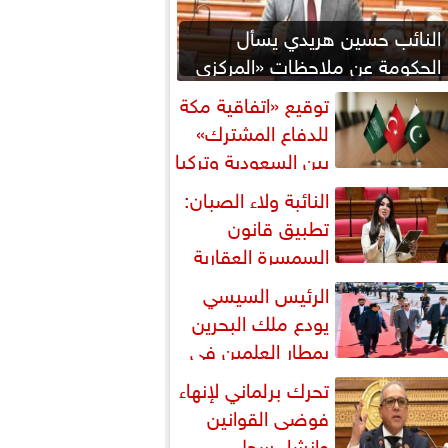
النائب حسين هريدي يسأل
الحكومة عن ملاحظات «المركزي
للمحاسبات» بشأن المنطقة
توقيع «اتفاقية مكة
اقتصادية...
للدفاع المشترك»
بين السعودية وتركيا
باكستان
النائبة ولاء الصبان:
تطبيق قانون
السمسرة العقارية
رورة لضبط السوق وحماية
الرئيس السيسي
قوق...
يودع ملك البحرين
بمطار العلمين في
تام زيارته إلى مصر
تحرك برلماني لإنهاء
فوضى القوانين
وإنشاء سجل