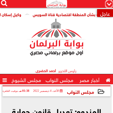




×
عاجل
ات» بشأن المنطقة اقتصادية قناة السويس
وكيل إسكان النواب:

رئيس التحرير
أحمد الحضرى

أخبار مصر
مجلس النواب
مجلس الشيوخ

مجلس النواب
الأحد، 4 ديسمبر 2022
01:38 مـ
بتوقيت القاهرة
2022-12-04 13:38:16
المندوه: تعديل قانون حماية