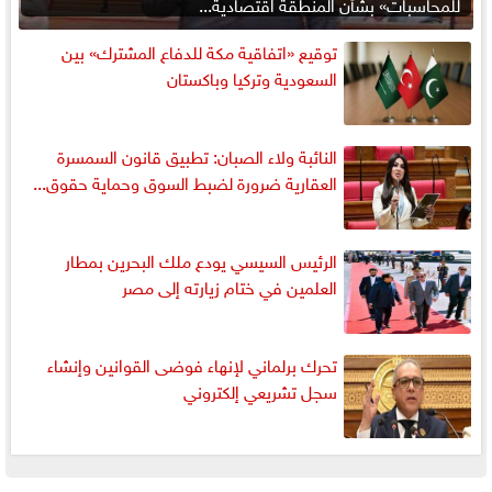
للمحاسبات» بشأن المنطقة اقتصادية...
توقيع «اتفاقية مكة للدفاع المشترك» بين
السعودية وتركيا وباكستان
النائبة ولاء الصبان: تطبيق قانون السمسرة
العقارية ضرورة لضبط السوق وحماية حقوق...
الرئيس السيسي يودع ملك البحرين بمطار
العلمين في ختام زيارته إلى مصر
تحرك برلماني لإنهاء فوضى القوانين وإنشاء
سجل تشريعي إلكتروني