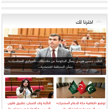
اخترنا لك
النائب حسين هريدي يسأل الحكومة عن ملاحظات «المركزي للمحاسبات»
بشأن المنطقة اقتصادية...
توقيع «اتفاقية مكة للدفاع المشترك»
النائبة ولاء الصبان: تطبيق قانون
بين السعودية وتركيا وباكستان
السمسرة العقارية ضرورة لضبط