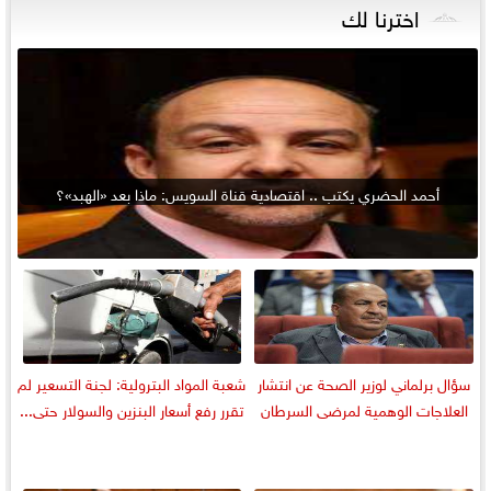
اخترنا لك
أحمد الحضري يكتب .. اقتصادية قناة السويس: ماذا بعد «الهبد»؟
سؤال برلماني لوزير الصحة عن انتشار
شعبة المواد البترولية: لجنة التسعير لم
العلاجات الوهمية لمرضى السرطان
تقرر رفع أسعار البنزين والسولار حتى...