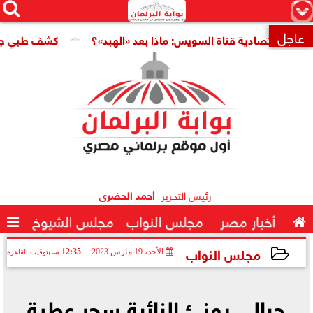




×
عاجل
 اقتصادية قناة السويس: ماذا بعد «الهبد»؟
كشف طبي جديد يمه

رئيس التحرير
أحمد الحضرى

أخبار مصر
مجلس النواب
مجلس الشيوخ

مجلس النواب
الأحد، 19 مارس 2023
12:35 مـ
بتوقيت القاهرة
2023-03-19 12:35:19
جبالي يهنئ النائبة سحر عطية