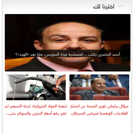
اخترنا لك
أحمد الحضري يكتب .. اقتصادية قناة السويس: ماذا بعد «الهبد»؟
سؤال برلماني لوزير الصحة عن انتشار
شعبة المواد البترولية: لجنة التسعير لم
العلاجات الوهمية لمرضى السرطان
تقرر رفع أسعار البنزين والسولار حتى...