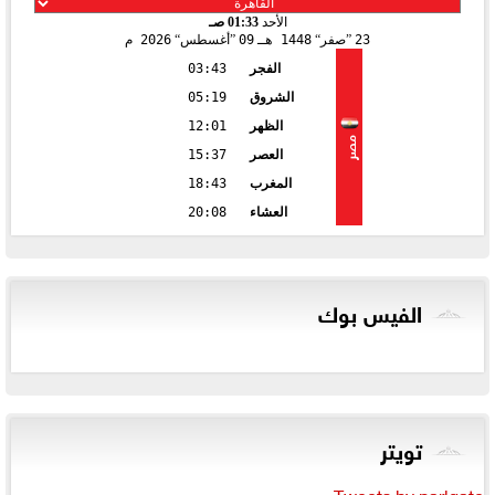
الأحد
01:33 صـ
23
صفر
1448 هـ
09
أغسطس
2026 م
الفجر
03:43
الشروق
05:19
الظهر
12:01
مصر
العصر
15:37
المغرب
18:43
العشاء
20:08
الفيس بوك
تويتر
Tweets by parlgate