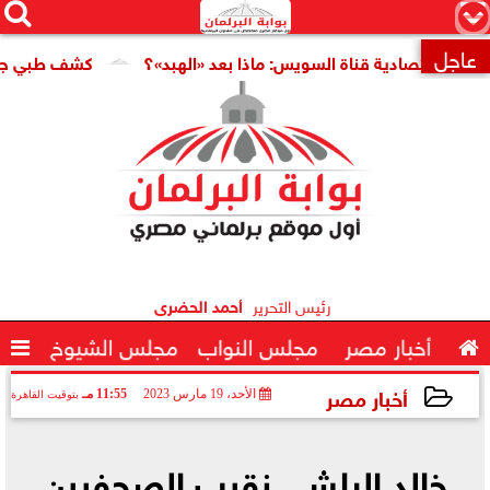




×
عاجل
اقتصادية قناة السويس: ماذا بعد «الهبد»؟
كشف طبي جديد يمهد

رئيس التحرير
أحمد الحضرى

أخبار مصر
مجلس النواب
مجلس الشيوخ

أخبار مصر
الأحد، 19 مارس 2023
11:55 مـ
بتوقيت القاهرة
2023-03-19 23:55:50
خالد البلشي نقيب الصحفيين