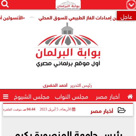




×
عاجل
تأمين إمدادات الغاز الطبيعي للسوق المحلي
«الأنسولين أمن قومي

رئيس التحرير
أحمد الحضرى

أخبار مصر
مجلس النواب
مجلس الشيوخ

أخبار مصر
الأربعاء، 5 أبريل 2023
04:44 مـ
بتوقيت القاهرة
2023-04-05 16:44:28
رئيس جامعة المنصورة يكرم