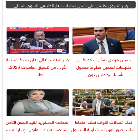
وزير البترول يطمئن على تأمين إمدادات الغاز الطبيعي للسوق المحلي
حسين هريدي يسأل الحكومة عن
وزير التعليم العالي يعلن نتيجة المرحلة
ملابسات تسجيل خطوط محمول
الأولى من تنسيق الجامعات 2026..
بأسماء مواطنين دون...
الطب...
غدا.. اتصالات النواب تعقد اجتماعا
المحكمة الدستورية تقيد الطعن الثامن
عاجلا بحضور الوزير لبحث أزمة المحمول
عشر ضد تعديلات قانون الإيجار القديم