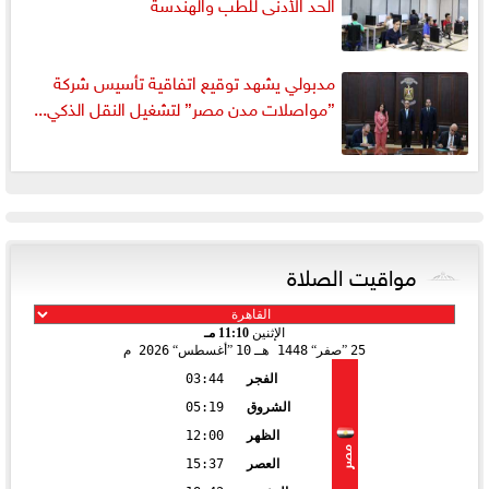
الحد الأدنى للطب والهندسة
مدبولي يشهد توقيع اتفاقية تأسيس شركة
”مواصلات مدن مصر” لتشغيل النقل الذكي...
مواقيت الصلاة
الإثنين
11:10 مـ
25
صفر
1448 هـ
10
أغسطس
2026 م
الفجر
03:44
الشروق
05:19
الظهر
12:00
مصر
العصر
15:37