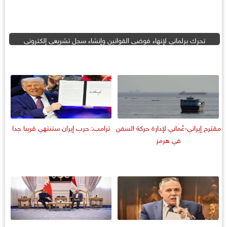
تحرك برلماني لإنهاء فوضى القوانين وإنشاء سجل تشريعي إلكتروني
مقترح إيراني-عُماني لإدارة حركة السفن
ترامب: حرب إيران ستنتهي قريبا جدا
في هرمز