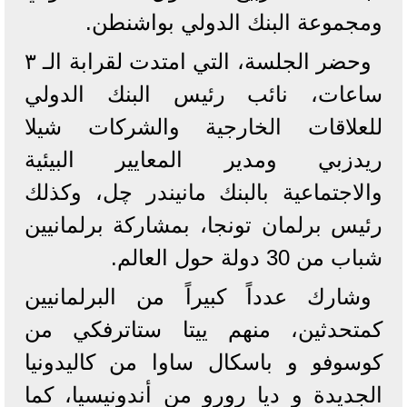
ومجموعة البنك الدولي بواشنطن.
‎وحضر الجلسة، التي امتدت لقرابة الـ ٣
ساعات، نائب رئيس البنك الدولي
للعلاقات الخارجية والشركات شيلا
ريدزبي ومدير المعايير البيئية
والاجتماعية بالبنك مانيندر چل، وكذلك
رئيس برلمان تونجا، بمشاركة برلمانيين
شباب من 30 دولة حول العالم.
وشارك عدداً كبيراً من البرلمانيين
كمتحدثين، منهم ييتا ستاترفكي من
كوسوفو و باسكال ساوا من كاليدونيا
الجديدة و ديا رورو من أندونيسيا، كما