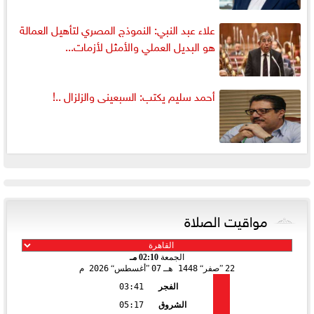
علاء عبد النبي: النموذج المصري لتأهيل العمالة
هو البديل العملي والأمثل لأزمات...
أحمد سليم يكتب: السبعينى والزلزال ..!
مواقيت الصلاة
الجمعة
02:10 مـ
22
صفر
1448 هـ
07
أغسطس
2026 م
الفجر
03:41
الشروق
05:17