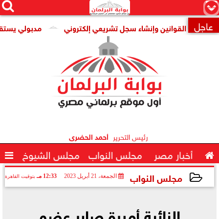




×
عاجل
 القوانين وإنشاء سجل تشريعي إلكتروني
مدبولي يستقبل المدير 

رئيس التحرير
أحمد الحضرى

أخبار مصر
مجلس النواب
مجلس الشيوخ

مجلس النواب
الجمعة، 21 أبريل 2023
12:33 مـ
بتوقيت القاهرة
2023-04-21 12:33:49
النائبة أميرة صابر عضو