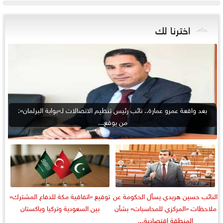
اخترنا لك
بعد واقعة عمرو عمارة.. نائب رئيس تنظيم الاتصالات لـ«بوابة البرلمان»:
من يوقع...
النائب حسين هريدي يسأل الحكومة عن
توقيع «اتفاقية مكة للدفاع المشترك»
ملاحظات «المركزي للمحاسبات» بشأن
بين السعودية وتركيا وباكستان
المنطقة اقتصادية...