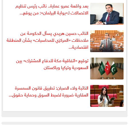
بعد واقعة عمرو عمارة.. نائب رئيس تنظيم
الاتصالات لـ«بوابة البرلمان»: من يوقع...
النائب حسين هريدي يسأل الحكومة عن
ملاحظات «المركزي للمحاسبات» بشأن المنطقة
اقتصادية...
توقيع «اتفاقية مكة للدفاع المشترك» بين
السعودية وتركيا وباكستان
النائبة ولاء الصبان: تطبيق قانون السمسرة
العقارية ضرورة لضبط السوق وحماية حقوق...