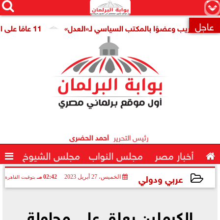




×
عاجل
ا للتدريب وعضوًا بالمكتب السياسي لـ«العدل»
11 عامًا على افتتاح قناة السويس الجديدة.. النائبة مروة قنصوة: رؤية الدولة حولت الممر الملاحي إلى مركز اقتصادي عالمي

رئيس التحرير
أحمد الحضرى

أخبار مصر
مجلس النواب
مجلس الشيوخ

عربي ودولي
الخميس، 27 أبريل 2023
02:42 مـ
بتوقيت القاهرة
2023-04-27 14:42:11
الكرملين يعلق على محاولة