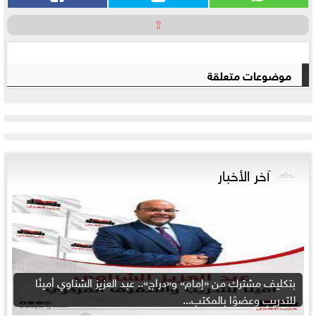
⇧
موضوعات متعلقة
آخر الأخبار
بتكليف مشترك من «إمام» و«دراج».. عبد العزيز الشناوي أمينًا
للتدريب وعضوًا بالمكتب...