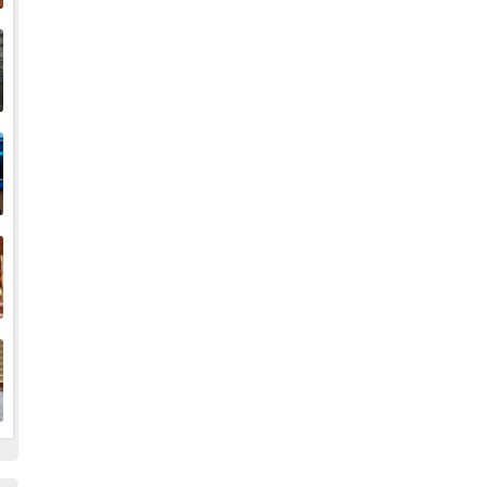
إ
ا
ا
ف
ا