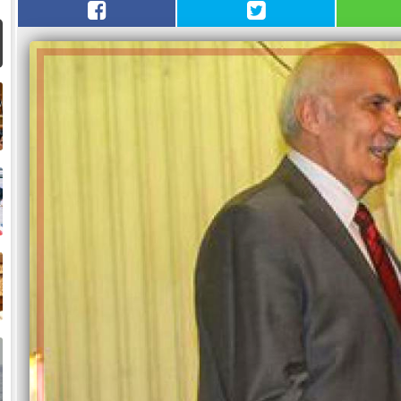
ض
ح
خ
ت