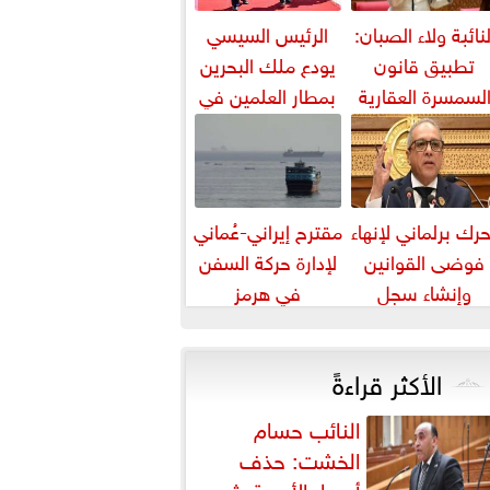
لنائبة ولاء الصبان:
الرئيس السيسي
تطبيق قانون
يودع ملك البحرين
لسمسرة العقارية
بمطار العلمين في
ضرورة لضبط
ختام زيارته إلى مصر
السوق وحماية
حقوق...
رك برلماني لإنهاء
مقترح إيراني-عُماني
فوضى القوانين
لإدارة حركة السفن
وإنشاء سجل
في هرمز
تشريعي إلكتروني
الأكثر قراءةً
النائب حسام
الخشت: حذف
أسعار الأدوية يثير