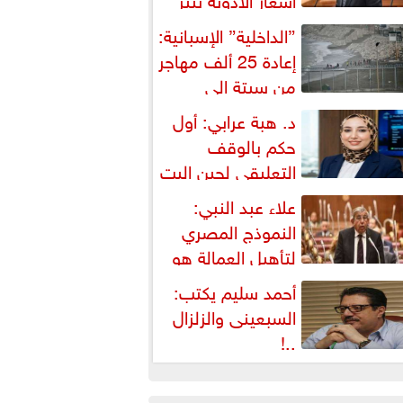
شكالية دستورية ويهدد حق
”الداخلية” الإسبانية:
لمواطن...
إعادة 25 ألف مهاجر
من سبتة إلى
لمغرب... وارتفاع حصيلة...
د. هبة عرابي: أول
حكم بالوقف
التعليقي لحين البت
ي الطعن على...
علاء عبد النبي:
النموذج المصري
لتأهيل العمالة هو
لبديل العملي والأمثل لأزمات...
أحمد سليم يكتب:
السبعينى والزلزال
..!