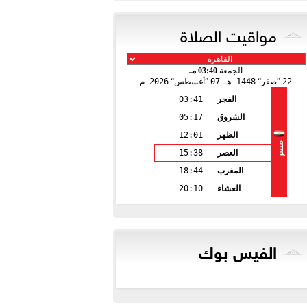
مواقيت الصلاة
الجمعة
03:40 مـ
22
صفر
1448 هـ
07
أغسطس
2026 م
الفجر
03:41
الشروق
05:17
الظهر
12:01
مصر
العصر
15:38
المغرب
18:44
العشاء
20:10
الفيس بوك