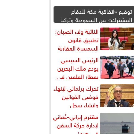
توقبع «اتفاقية مكة للدفاع
المشترك» بين السعودية وتركيا
وباكستان
النائبة ولاء الصبان:
تطبيق قانون
السمسرة العقارية
رورة لضبط السوق وحماية
الرئيس السيسي
قوق...
يودع ملك البحرين
بمطار العلمين في
تام زيارته إلى مصر
تحرك برلماني لإنهاء
فوضى القوانين
وإنشاء سجل
شريعي إلكتروني
مقترح إيراني-عُماني
لإدارة حركة السفن
في هرمز