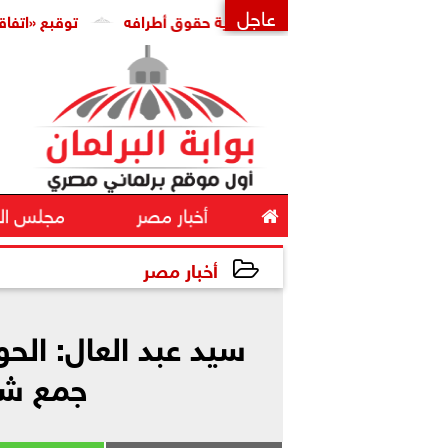
عاجل
ية ضرورة لضبط السوق وحماية حقوق أطرافه
توقبع «اتفاقية مكة ل
×

أخبار مصر
مجلس ال
أخبار مصر
2023-05-03 19:39:34
سيد عبد العال: الح
جمع شمل ات