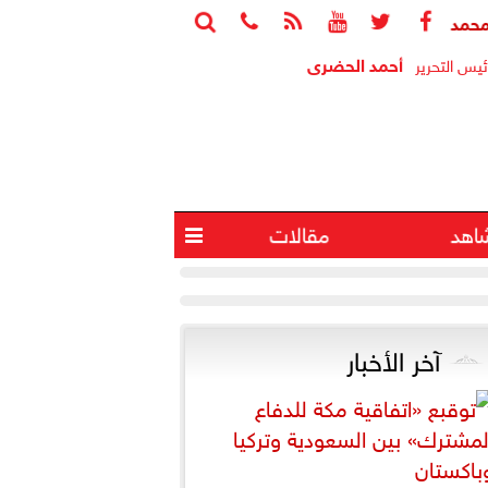






اد يسأل الحكومة حول اتفاق حقل كرونوس
النائبة مروة حسان: 
أحمد الحضرى
ئيس التحرير
اهد
مقالات

آخر الأخبار