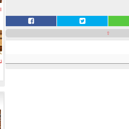
ا
ا
⇧
تح