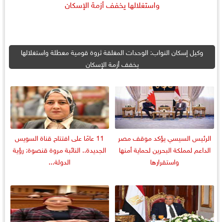
وكيل إسكان النواب: الوحدات المغلقة ثروة قومية معطلة واستغلالها
يخفف أزمة الإسكان
الرئيس السيسي يؤكد موقف مصر
11 عامًا على افتتاح قناة السويس
الداعم لمملكة البحرين لحماية أمنها
الجديدة.. النائبة مروة قنصوة: رؤية
واستقرارها
الدولة...