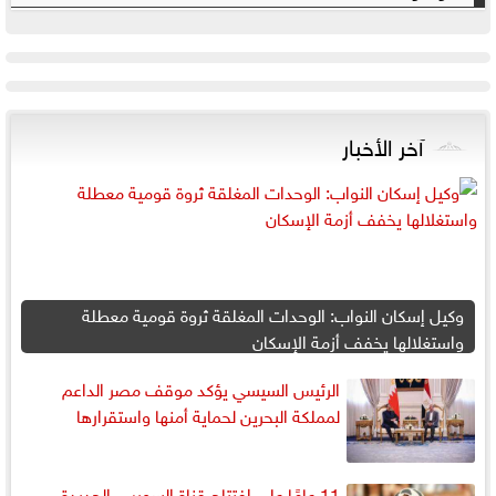
آخر الأخبار
وكيل إسكان النواب: الوحدات المغلقة ثروة قومية معطلة
واستغلالها يخفف أزمة الإسكان
الرئيس السيسي يؤكد موقف مصر الداعم
لمملكة البحرين لحماية أمنها واستقرارها
11 عامًا على افتتاح قناة السويس الجديدة..