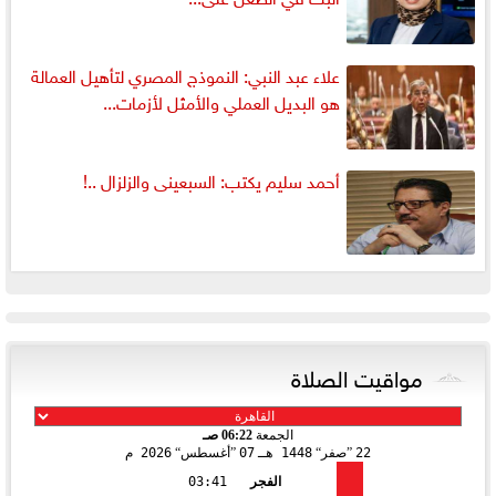
علاء عبد النبي: النموذج المصري لتأهيل العمالة
هو البديل العملي والأمثل لأزمات...
أحمد سليم يكتب: السبعينى والزلزال ..!
مواقيت الصلاة
الجمعة
06:22 صـ
22
صفر
1448 هـ
07
أغسطس
2026 م
الفجر
03:41