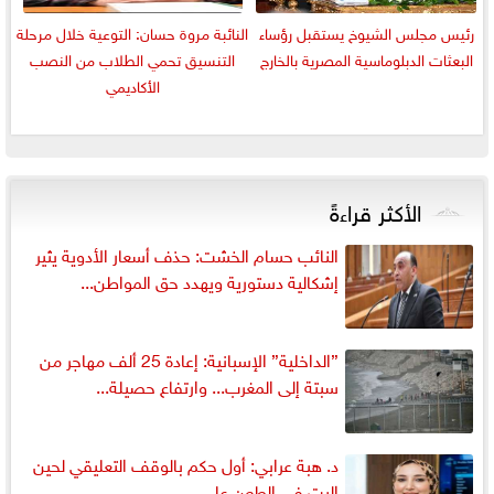
رئيس مجلس الشيوخ يستقبل رؤساء
النائبة مروة حسان: التوعية خلال مرحلة
البعثات الدبلوماسية المصرية بالخارج
التنسيق تحمي الطلاب من النصب
الأكاديمي
الأكثر قراءةً
النائب حسام الخشت: حذف أسعار الأدوية يثير
إشكالية دستورية ويهدد حق المواطن...
”الداخلية” الإسبانية: إعادة 25 ألف مهاجر من
سبتة إلى المغرب... وارتفاع حصيلة...
د. هبة عرابي: أول حكم بالوقف التعليقي لحين
البت في الطعن على...