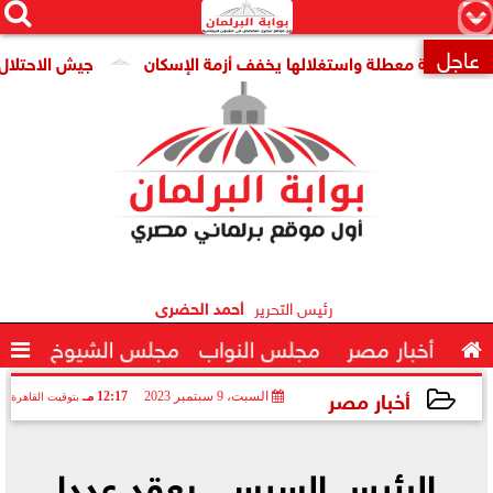




×
عاجل
معطلة واستغلالها يخفف أزمة الإسكان
جيش الاحتلال: مقتل جنديين وإصابة 4 آخرين ف

رئيس التحرير
أحمد الحضرى

أخبار مصر
مجلس النواب
مجلس الشيوخ

أخبار مصر
السبت، 9 سبتمبر 2023
12:17 مـ
بتوقيت القاهرة
2023-09-09 12:17:14
الرئيس السيسي يعقد عددا