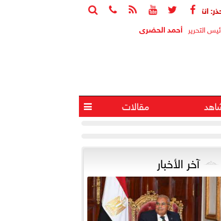






كات إسرائيل بالقدس ستفجر الأوضاع بالمنطقة
الرئيس السيسي يب
أحمد الحضرى
ئيس التحرير
اهد
مقالات

آخر الأخبار