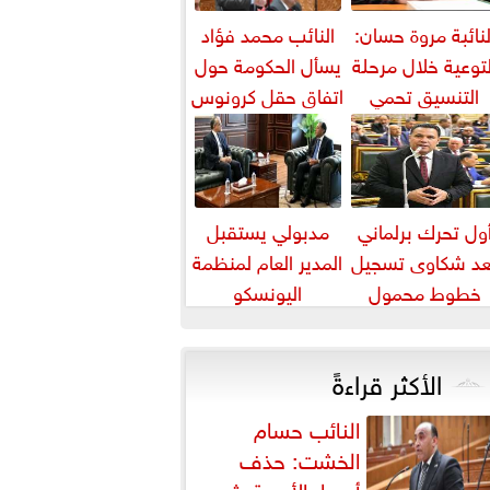
لنائبة مروة حسان:
النائب محمد فؤاد
لتوعية خلال مرحلة
يسأل الحكومة حول
التنسيق تحمي
اتفاق حقل كرونوس
لطلاب من النصب
الأكاديمي
ول تحرك برلماني
مدبولي يستقبل
عد شكاوى تسجيل
المدير العام لمنظمة
خطوط محمول
اليونسكو
بأسماء مواطنين
دون علمهم
الأكثر قراءةً
النائب حسام
الخشت: حذف
أسعار الأدوية يثير