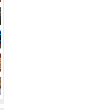
إ
ا
ا
ف
ا