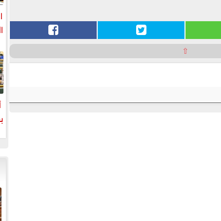
ا
ا
⇧
ا
أ
ب