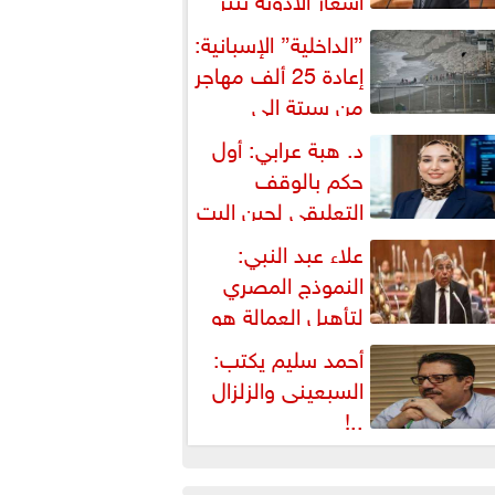
شكالية دستورية ويهدد حق
”الداخلية” الإسبانية:
لمواطن...
إعادة 25 ألف مهاجر
من سبتة إلى
لمغرب... وارتفاع حصيلة...
د. هبة عرابي: أول
حكم بالوقف
التعليقي لحين البت
ي الطعن على...
علاء عبد النبي:
النموذج المصري
لتأهيل العمالة هو
لبديل العملي والأمثل لأزمات...
أحمد سليم يكتب:
السبعينى والزلزال
..!