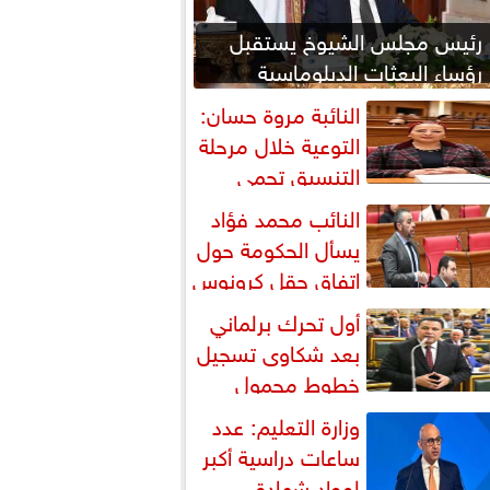
رئيس مجلس الشيوخ يستقبل
رؤساء البعثات الدبلوماسية
المصرية بالخارج
النائبة مروة حسان:
التوعية خلال مرحلة
التنسيق تحمي
لطلاب من النصب الأكاديمي
النائب محمد فؤاد
يسأل الحكومة حول
اتفاق حقل كرونوس
أول تحرك برلماني
بعد شكاوى تسجيل
خطوط محمول
أسماء مواطنين دون علمهم
وزارة التعليم: عدد
ساعات دراسية أكبر
لمواد شهادة