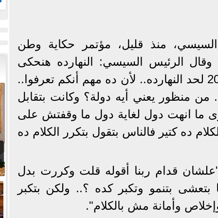
ال
السيسي، منذ قليل، مؤتمر حكاية وطن
ة، وقال الرئيس السيسي: النهارده هنحكى
الحكاية بتاعت مصر من 2011 لحد النهارده.. لأن ده مهم أنكم تعرفوا..
 من منظور يعني أيه دولة؟ وكانت بتقابل
زى ما انهت دول لغاية دول ما وقفتش على
لكلام ده كتير فالناس بتقول بتكرر الكلام ده
لشان قدام ربنا أقوله قلت وكررت بدل
لبلاد ما بتعشى بتنمو وتكبر كده ؟.. ولكن بتكبر
خلاص وأمانة مش بالكلام".