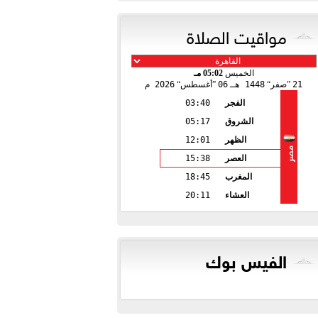
مواقيت الصلاة
الخميس
05:02 مـ
21
صفر
1448 هـ
06
أغسطس
2026 م
الفجر
03:40
الشروق
05:17
الظهر
12:01
مصر
العصر
15:38
المغرب
18:45
العشاء
20:11
الفيس بوك