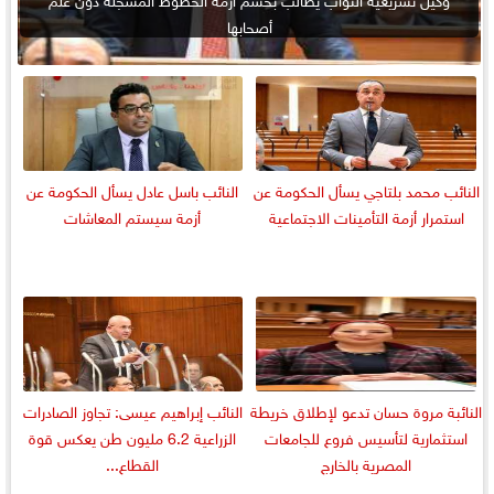
أصحابها
النائب محمد بلتاجي يسأل الحكومة عن
النائب باسل عادل يسأل الحكومة عن
استمرار أزمة التأمينات الاجتماعية
أزمة سيستم المعاشات
النائبة مروة حسان تدعو لإطلاق خريطة
النائب إبراهيم عيسى: تجاوز الصادرات
استثمارية لتأسيس فروع للجامعات
الزراعية 6.2 مليون طن يعكس قوة
المصرية بالخارج
القطاع...