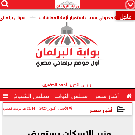




×
عاجل
ومة مدبولي بسبب استمرار أزمة المعاشات
سؤال برلماني حول ت

رئيس التحرير
أحمد الحضرى

أخبار مصر
مجلس النواب
مجلس الشيوخ

أخبار مصر
الأحد، 1 أكتوبر 2023
03:14 مـ
بتوقيت القاهرة
2023-10-01 15:14:54
وزير الإسكان يستعرض