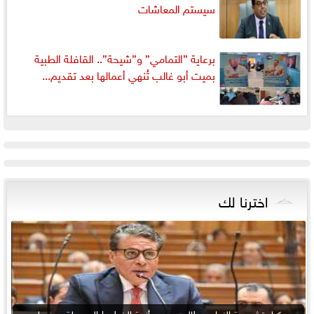
سيستم المعاشات
برعاية ”التمامي” و”شيحة”.. القافلة الطبية
بميت أبو غالب تُنهي أعمالها بعد تقديم...
اخترنا لك
وكيل تشريعية النواب يطالب بحسم أزمة الخطوط المسجلة دون علم