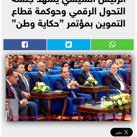
التحول الرقمي وحوكمة قطاع
التموين بمؤتمر ”حكاية وطن”