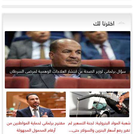
اخترنا لك
سؤال برلماني لوزير الصحة عن انتشار العلاجات الوهمية لمرضى السرطان
شعبة المواد البترولية: لجنة التسعير لم
مقترح برلماني لحماية المواطنين من
تقرر رفع أسعار البنزين والسولار حتى...
أرقام المحمول المجهولة