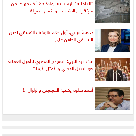
”الداخلية” الإسبانية: إعادة 25 ألف مهاجر من
سبتة إلى المغرب... وارتفاع حصيلة...
د. هبة عرابي: أول حكم بالوقف التعليقي لحين
البت في الطعن على...
علاء عبد النبي: النموذج المصري لتأهيل العمالة
هو البديل العملي والأمثل لأزمات...
أحمد سليم يكتب: السبعينى والزلزال ..!