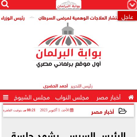




×
عاجل
عن انتشار العلاجات الوهمية لمرضى السرطان
رئيس الوزراء يتاب

رئيس التحرير
أحمد الحضرى

أخبار مصر
مجلس النواب
مجلس الشيوخ

أخبار مصر
الأحد، 1 أكتوبر 2023
08:21 مـ
بتوقيت القاهرة
2023-10-01 20:21:29
الرئيس السيسي يشهد جلسة