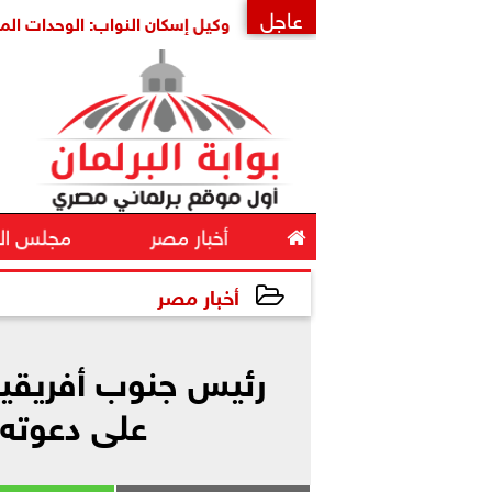
عاجل
ية أمنها واستقرارها
وكيل إسكان النواب: الوحدات المغلقة ثرو
×

أخبار مصر
مجلس ال
أخبار مصر
2023-10-21 12:43:49
رئيس جنوب أفريقيا
على دعوته 