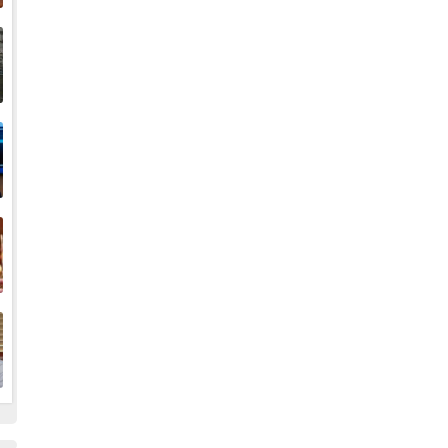
إ
ا
ا
ف
ا