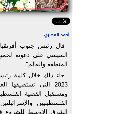
أحمد المصري
قال رئيس جنوب أفريقيا 
السيسي على دعوته لجميع
المنطقة والعالم".
جاء ذلك خلال كلمة رئيس
2023 التى تستضيفها ا
ومستقبل القضية الفلسطيني
الفلسطينيين والإسرائيليي
الِشرق الأوسط للشروع ف