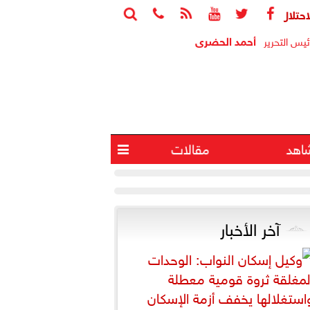






وإصابة 4 آخرين في انفجار جنوب لبنان
البيت الأبي
أحمد الحضرى
ئيس التحرير
اهد
مقالات

آخر الأخبار