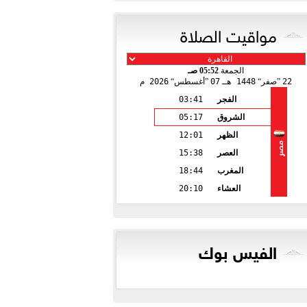
مواقيت الصلاة
الجمعة
05:52 صـ
22
صفر
1448 هـ
07
أغسطس
2026 م
الفجر
03:41
الشروق
05:17
الظهر
12:01
مصر
العصر
15:38
المغرب
18:44
العشاء
20:10
الفيس بوك