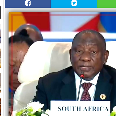
ا
م
ا