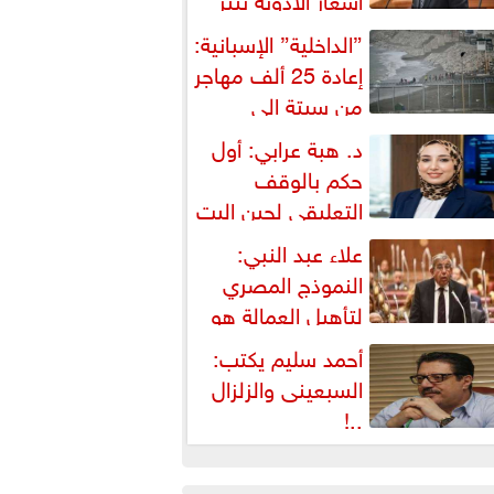
شكالية دستورية ويهدد حق
”الداخلية” الإسبانية:
لمواطن...
إعادة 25 ألف مهاجر
من سبتة إلى
لمغرب... وارتفاع حصيلة...
د. هبة عرابي: أول
حكم بالوقف
التعليقي لحين البت
ي الطعن على...
علاء عبد النبي:
النموذج المصري
لتأهيل العمالة هو
لبديل العملي والأمثل لأزمات...
أحمد سليم يكتب:
السبعينى والزلزال
..!