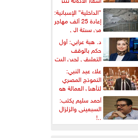
شكالية دستورية ويهدد حق
”الداخلية” الإسبانية:
لمواطن...
إعادة 25 ألف مهاجر
من سبتة إلى
لمغرب... وارتفاع حصيلة...
د. هبة عرابي: أول
حكم بالوقف
التعليقي لحين البت
ي الطعن على...
علاء عبد النبي:
النموذج المصري
لتأهيل العمالة هو
لبديل العملي والأمثل لأزمات...
أحمد سليم يكتب:
السبعينى والزلزال
..!