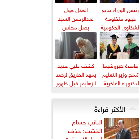
ئيس الوزراء يتابع
الجدل حول
جهود منظومة
عبدالرحمن السبد
لشكاوى الحكومية
يصل مجلس
لال يوليو الماضي
النواب.. وفريدي
البياضي يتبرأ من
تأييده...
جامعة هيروشيما
كشف طبي جديد
تمنح وزير التعليم
يمهد الطريق لرصد
لدكتوراه الفاخرية..
الزهايمر قبل ظهور
لوزير يهدي التكريم
أعراضه
للمعلمين
الأكثر قراءةً
النائب حسام
الخشت: حذف
أسعار الأدوية يثير