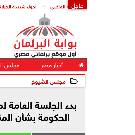
عاجل
كاوى الحكومية خلال يوليو الماضي
أجواء شديدة الحرارة.. الأر
×

أخبار مصر
مجلس ال
مجلس الشيوخ
2023-12-24 14:56:53
بدء الجلسة العامة 
الحكومة بشأن الم