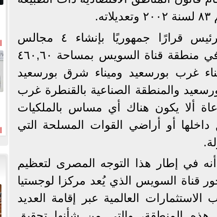
ر
ه.
وأشار إلى أنه أصدر الرئيس قرارًا جمهوريًا بإنشاء ٤ مجالس
ا
خ
تخصصية للأراضي الواقعة في منطقة قناة السويس بمساحة ٤٦٠,٦٠
يناء غرب بورسعيد وميناء شرق بورسعيد
رسعيد والمنطقة الصناعية بالقنطرة غرب
اعاة ألا يكون هناك أي مساس بالملكيات
 داخلها أو أراضي القوات المسلحة التي
ا
وا
ة.
نه في إطار هذا التوجه المصرى لتعظيم
ور قناة السويس الذي يُعد مركزا لوجستيا
 الاستثمارات العالمية عبر إقامة العديد
 هذه المنطقة، والتي من شأنها تحقيق