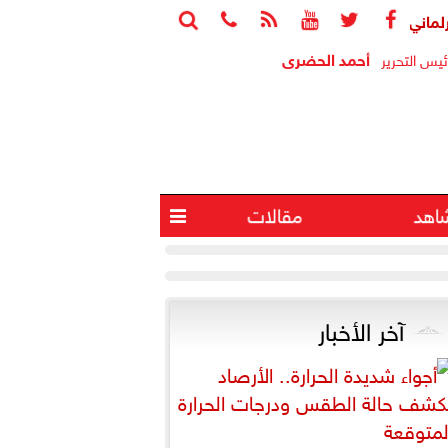






نهاء فوضى القوانين وإنشاء سجل تشريعي إلكتروني
الرئيس السيس
أحمد الحضرى
ئيس التحرير
اهد
مقالات

آخر الأخبار