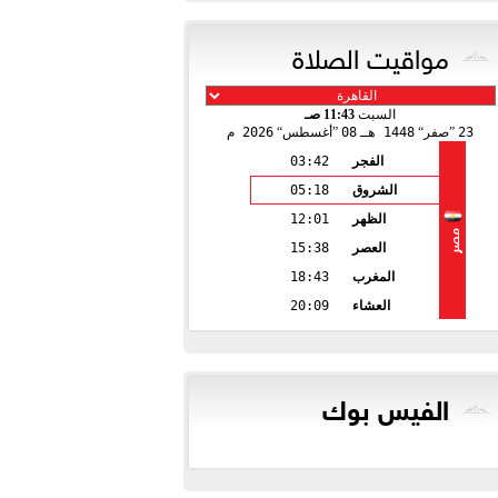
مواقيت الصلاة
السبت
11:43 صـ
23
صفر
1448 هـ
08
أغسطس
2026 م
الفجر
03:42
الشروق
05:18
الظهر
12:01
مصر
العصر
15:38
المغرب
18:43
العشاء
20:09
الفيس بوك