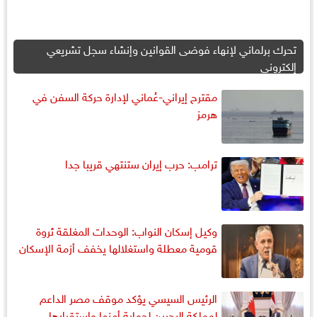
تحرك برلماني لإنهاء فوضى القوانين وإنشاء سجل تشريعي
إلكتروني
مقترح إيراني-عُماني لإدارة حركة السفن في
هرمز
ترامب: حرب إيران ستنتهي قريبا جدا
وكيل إسكان النواب: الوحدات المغلقة ثروة
قومية معطلة واستغلالها يخفف أزمة الإسكان
الرئيس السيسي يؤكد موقف مصر الداعم
لمملكة البحرين لحماية أمنها واستقرارها