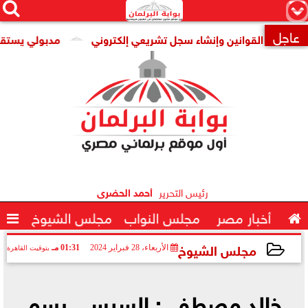




×
عاجل
ضى القوانين وإنشاء سجل تشريعي إلكتروني
مدبولي يستقبل المد

رئيس التحرير
أحمد الحضرى

أخبار مصر
مجلس النواب
مجلس الشيوخ

مجلس الشيوخ
الأربعاء، 28 فبراير 2024
01:31 مـ
بتوقيت القاهرة
2024-02-28 13:31:07
خالد مصطفى: السيسي رسم