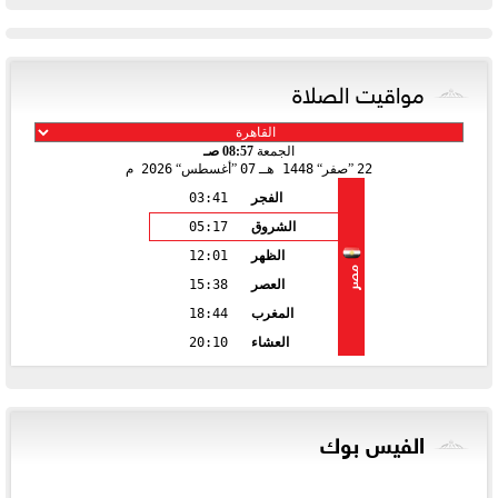
مواقيت الصلاة
الجمعة
08:57 صـ
22
صفر
1448 هـ
07
أغسطس
2026 م
الفجر
03:41
الشروق
05:17
الظهر
12:01
مصر
العصر
15:38
المغرب
18:44
العشاء
20:10
الفيس بوك