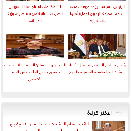
الرئيس السيسي يؤكد موقف مصر
11 عامًا على افتتاح قناة السويس
الداعم لمملكة البحرين لحماية أمنها
الجديدة.. النائبة مروة قنصوة: رؤية
واستقرارها
الدولة...
رئيس مجلس الشيوخ يستقبل رؤساء
النائبة مروة حسان: التوعية خلال مرحلة
البعثات الدبلوماسية المصرية بالخارج
التنسيق تحمي الطلاب من النصب
الأكاديمي
الأكثر قراءةً
النائب حسام الخشت: حذف أسعار الأدوية يثير
إشكالية دستورية ويهدد حق المواطن...