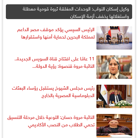
وكيل إسكان النواب: الوحدات المغلقة ثروة قومية معطلة
واستغلالها يخفف أزمة الإسكان
الرئيس السيسي يؤكد موقف مصر الداعم
لمملكة البحرين لحماية أمنها واستقرارها
11 عامًا على افتتاح قناة السويس الجديدة..
النائبة مروة قنصوة: رؤية الدولة...
رئيس مجلس الشيوخ يستقبل رؤساء البعثات
الدبلوماسية المصرية بالخارج
النائبة مروة حسان: التوعية خلال مرحلة التنسيق
تحمي الطلاب من النصب الأكاديمي