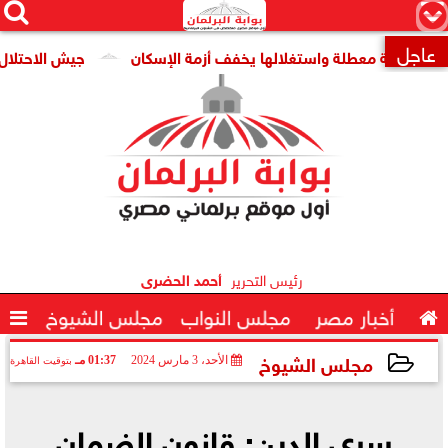




×
عاجل
قومية معطلة واستغلالها يخفف أزمة الإسكان
جيش الاحتلال: مقتل جنديين وإصابة

رئيس التحرير
أحمد الحضرى

أخبار مصر
مجلس النواب
مجلس الشيوخ

مجلس الشيوخ
الأحد، 3 مارس 2024
01:37 مـ
بتوقيت القاهرة
2024-03-03 13:37:36
سري الدين: قانون الضمان