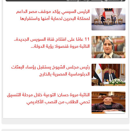
الرئيس السيسي يؤكد موقف مصر الداعم
لمملكة البحرين لحماية أمنها واستقرارها
11 عامًا على افتتاح قناة السويس الجديدة..
النائبة مروة قنصوة: رؤية الدولة...
رئيس مجلس الشيوخ يستقبل رؤساء البعثات
الدبلوماسية المصرية بالخارج
النائبة مروة حسان: التوعية خلال مرحلة التنسيق
تحمي الطلاب من النصب الأكاديمي