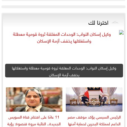
اخترنا لك
وكيل إسكان النواب: الوحدات المغلقة ثروة قومية معطلة واستغلالها
يخفف أزمة الإسكان
الرئيس السيسي يؤكد موقف مصر
11 عامًا على افتتاح قناة السويس
الداعم لمملكة البحرين لحماية أمنها
الجديدة.. النائبة مروة قنصوة: رؤية