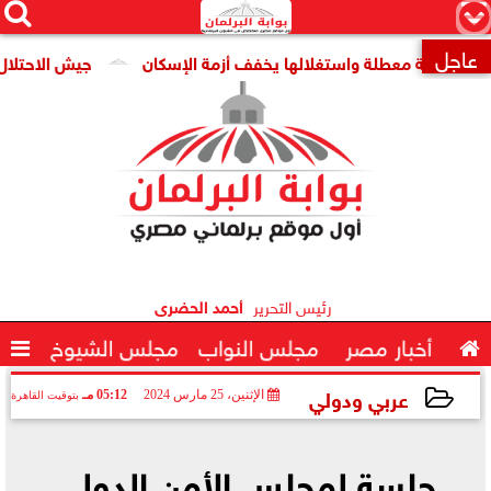




×
عاجل
قومية معطلة واستغلالها يخفف أزمة الإسكان
جيش الاحتلال: مقتل جنديين وإصاب

رئيس التحرير
أحمد الحضرى

أخبار مصر
مجلس النواب
مجلس الشيوخ

عربي ودولي
الإثنين، 25 مارس 2024
05:12 مـ
بتوقيت القاهرة
2024-03-25 17:12:13
جلسة لمجلس الأمن الدولي