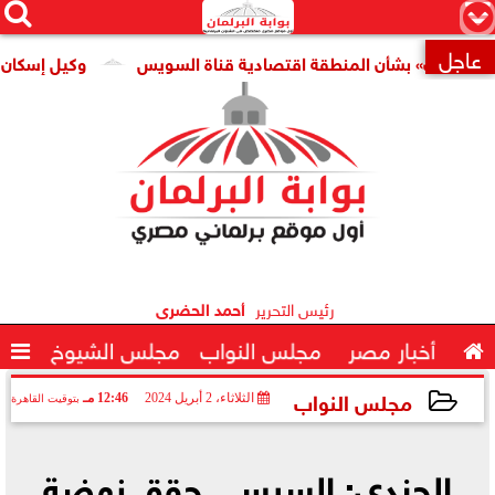




×
عاجل
بات» بشأن المنطقة اقتصادية قناة السويس
وكيل إسكان النوا

رئيس التحرير
أحمد الحضرى

أخبار مصر
مجلس النواب
مجلس الشيوخ

مجلس النواب
الثلاثاء، 2 أبريل 2024
12:46 مـ
بتوقيت القاهرة
2024-04-02 12:46:19
الجندي: السيسي حقق نهضة