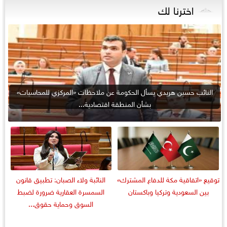
اخترنا لك
النائب حسين هريدي يسأل الحكومة عن ملاحظات «المركزي للمحاسبات»
بشأن المنطقة اقتصادية...
توقيع «اتفاقية مكة للدفاع المشترك»
النائبة ولاء الصبان: تطبيق قانون
بين السعودية وتركيا وباكستان
السمسرة العقارية ضرورة لضبط
السوق وحماية حقوق...