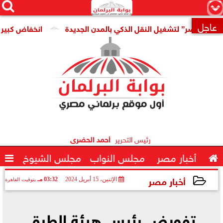




×
عاجل
مصر” لتشغيل النقل الذكي بالمدن الجديدة
انخفاض كبير فى سعر

رئيس التحرير
أحمد الحضرى

أخبار مصر
مجلس النواب
مجلس الشيوخ

أخبار مصر
الإثنين، 15 أبريل 2024
03:32 مـ
بتوقيت القاهرة
2024-04-15 15:32:47
تفويض رئيس هيئة الطرق