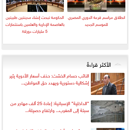
انطلاق مراسم قرعة الدوري المصري
الحكومة تبحث إنشاء مدينتين طبيتين
للموسم الجديد
بالعاصمة الإدارية والعلمين باستثمارات
5 مليارات دورلا٨
الأكثر قراءةً
النائب حسام الخشت: حذف أسعار الأدوية يثير
إشكالية دستورية ويهدد حق المواطن...
”الداخلية” الإسبانية: إعادة 25 ألف مهاجر من
سبتة إلى المغرب... وارتفاع حصيلة...