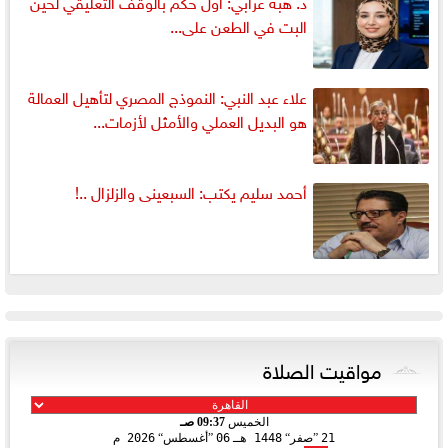
د. هبة عرابي: أول حكم بالوقف التعليقي لحين
البت في الطعن على...
علاء عبد النبي: النموذج المصري لتأهيل العمالة
هو البديل العملي والأمثل لأزمات...
أحمد سليم يكتب: السبعينى والزلزال ..!
مواقيت الصلاة
الخميس
09:37 صـ
21
صفر
1448 هـ
06
أغسطس
2026 م