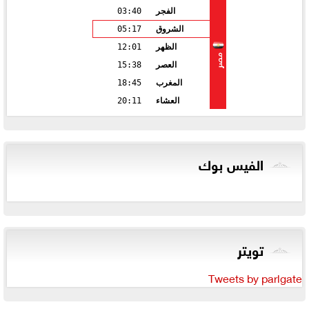
الفجر
03:40
الشروق
05:17
الظهر
12:01
مصر
العصر
15:38
المغرب
18:45
العشاء
20:11
الفيس بوك
تويتر
Tweets by parlgate