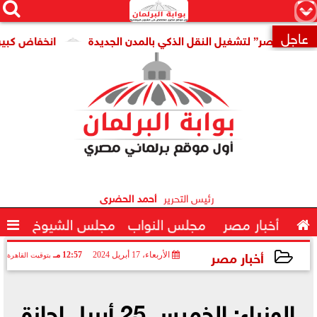




×
عاجل
 مصر” لتشغيل النقل الذكي بالمدن الجديدة
انخفاض كبير فى سع

رئيس التحرير
أحمد الحضرى

أخبار مصر
مجلس النواب
مجلس الشيوخ

أخبار مصر
الأربعاء، 17 أبريل 2024
12:57 مـ
بتوقيت القاهرة
2024-04-17 12:57:06
الوزراء: الخميس 25 أبريل إجازة