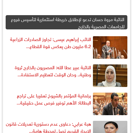
النائبة مروة حسان تدعو لإطلاق خريطة استثمارية لتأسيس فروع
للجامعات المصرية بالخارج
النائب إبراهيم عيسى: تجاوز الصادرات الزراعية
6.2 مليون طن يعكس قوة القطاع...
النائبة عبير عطا الله: المصريون بالخارج ثروة
وطنية.. وحان الوقت لتعظيم الاستفادة...
برلمانية المؤتمر بالشيوخ تعقيبا على تراجع
البطالة: الأهم توفير فرص عمل حقيقية...
هبة عرابي: دعاوى عدم دستورية تعديلات قانون
الإيجار القديم تصل لمحطة هامة...