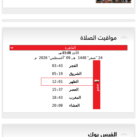
مواقيت الصلاة
الأحد
03:08 مـ
24
صفر
1448 هـ
09
أغسطس
2026 م
الفجر
03:43
الشروق
05:19
الظهر
12:01
مصر
العصر
15:37
المغرب
18:43
العشاء
20:08
الفيس بوك