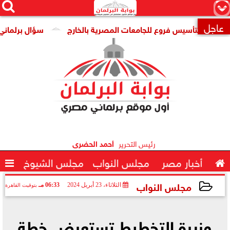




×
عاجل
ة لتأسيس فروع للجامعات المصرية بالخارج
سؤال برلماني لوزير ا

رئيس التحرير
أحمد الحضرى

أخبار مصر
مجلس النواب
مجلس الشيوخ

مجلس النواب
الثلاثاء، 23 أبريل 2024
06:33 مـ
بتوقيت القاهرة
2024-04-23 18:33:20
وزيرة التخطيط تستعرض خطة