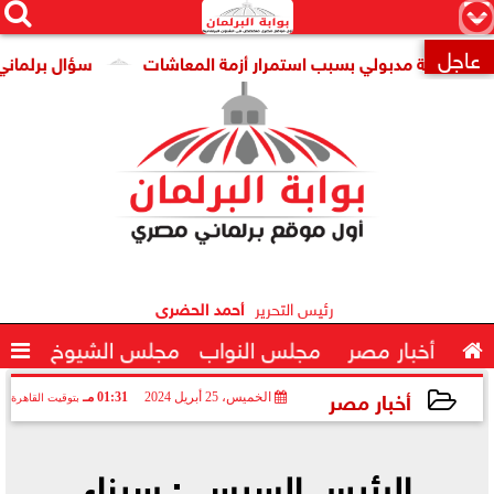




×
عاجل
كومة مدبولي بسبب استمرار أزمة المعاشات
سؤال برلماني حول ت

رئيس التحرير
أحمد الحضرى

أخبار مصر
مجلس النواب
مجلس الشيوخ

أخبار مصر
الخميس، 25 أبريل 2024
01:31 مـ
بتوقيت القاهرة
2024-04-25 13:31:39
الرئيس السيسي: سيناء