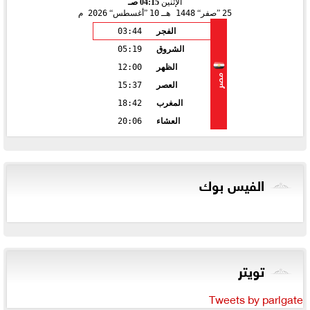
الإثنين
04:15 صـ
25
صفر
1448 هـ
10
أغسطس
2026 م
الفجر
03:44
الشروق
05:19
الظهر
12:00
مصر
العصر
15:37
المغرب
18:42
العشاء
20:06
الفيس بوك
تويتر
Tweets by parlgate