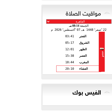
مواقيت الصلاة
الجمعة
08:14 مـ
22
صفر
1448 هـ
07
أغسطس
2026 م
الفجر
03:41
الشروق
05:17
الظهر
12:01
مصر
العصر
15:38
المغرب
18:44
العشاء
20:10
الفيس بوك