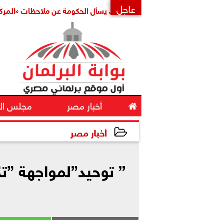
عاجل
النائب حسين هريدي يسأل الحكومة عن ملاحظات «المركزي للمحا
×

أخبار مصر
مجلس ال
أخبار مصر
2024-05-11 19:08:28
” توحيد”لمواجهة ”ت