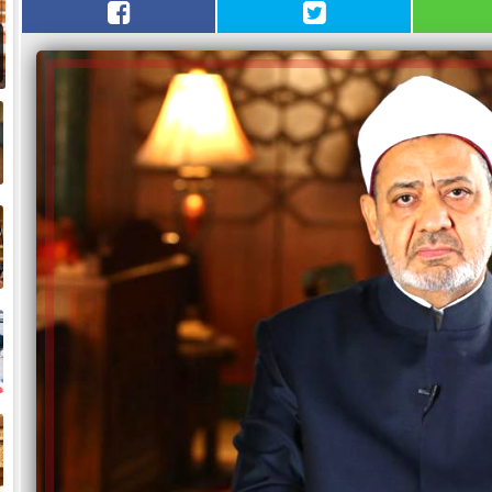
و
ض
ح
خ