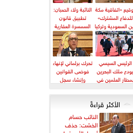
قيع «اتفاقية مكة
النائبة ولاء الصبان:
للدفاع المشترك»
تطبيق قانون
ن السعودية وتركيا
السمسرة العقارية
وباكستان
ضرورة لضبط
السوق وحماية
حقوق...
الرئيس السيسي
تحرك برلماني لإنهاء
ودع ملك البحرين
فوضى القوانين
مطار العلمين في
وإنشاء سجل
ام زيارته إلى مصر
تشريعي إلكتروني
الأكثر قراءةً
النائب حسام
الخشت: حذف
أسعار الأدوية يثير