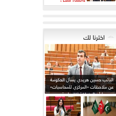
شريعي إلكتروني
اخترنا لك
النائب حسين هريدي يسأل الحكومة
عن ملاحظات «المركزي للمحاسبات»
بشأن المنطقة اقتصادية...