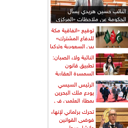
النائب حسين هريدي يسأل
الحكومة عن ملاحظات «المركزي
للمحاسبات» بشأن المنطقة
توقيع «اتفاقية مكة
اقتصادية...
للدفاع المشترك»
بين السعودية وتركيا
باكستان
النائبة ولاء الصبان:
تطبيق قانون
السمسرة العقارية
رورة لضبط السوق وحماية
الرئيس السيسي
قوق...
يودع ملك البحرين
بمطار العلمين في
تام زيارته إلى مصر
تحرك برلماني لإنهاء
فوضى القوانين
وإنشاء سجل