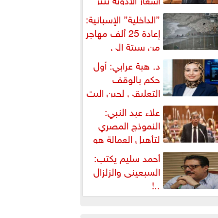
شكالية دستورية ويهدد حق
”الداخلية” الإسبانية:
لمواطن...
إعادة 25 ألف مهاجر
من سبتة إلى
لمغرب... وارتفاع حصيلة...
د. هبة عرابي: أول
حكم بالوقف
التعليقي لحين البت
ي الطعن على...
علاء عبد النبي:
النموذج المصري
لتأهيل العمالة هو
لبديل العملي والأمثل لأزمات...
أحمد سليم يكتب:
السبعينى والزلزال
..!