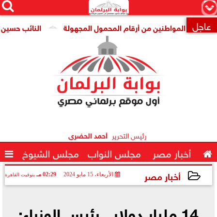




×
عاجل
ة المواطنين من أرقام المحمول المجهولة
النائب حسين هريدي يس

رئيس التحرير
أحمد الحضرى

أخبار مصر
مجلس النواب
مجلس الشيوخ

أخبار مصر
الأربعاء، 15 مايو 2024
02:29 مـ
بتوقيت القاهرة
2024-05-15 14:29:40
14 مليار دولار.. رئيس الوزراء: