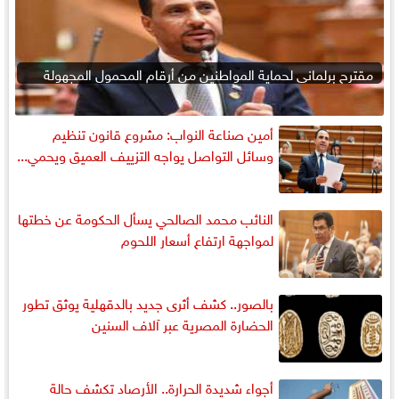
مقترح برلماني لحماية المواطنين من أرقام المحمول المجهولة
أمين صناعة النواب: مشروع قانون تنظيم
وسائل التواصل يواجه التزييف العميق ويحمي...
النائب محمد الصالحي يسأل الحكومة عن خطتها
لمواجهة ارتفاع أسعار اللحوم
بالصور.. كشف أثرى جديد بالدقهلية يوثق تطور
الحضارة المصرية عبر آلاف السنين
أجواء شديدة الحرارة.. الأرصاد تكشف حالة