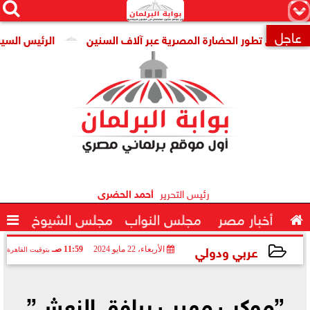




×
عاجل
يوثق تطور الحضارة المصرية عبر آلاف السنين
الرئيس السيسي يو

رئيس التحرير
أحمد الحضرى

أخبار مصر
مجلس النواب
مجلس الشيوخ

عربي ودولي
الأربعاء، 22 مايو 2024
11:59 صـ
بتوقيت القاهرة
2024-05-22 11:59:52
”موكب مهيب يرافق النعش”