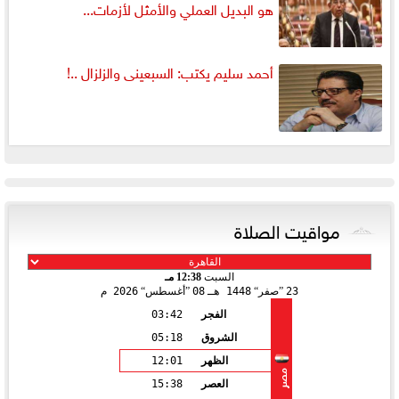
هو البديل العملي والأمثل لأزمات...
أحمد سليم يكتب: السبعينى والزلزال ..!
مواقيت الصلاة
السبت
12:38 مـ
23
صفر
1448 هـ
08
أغسطس
2026 م
الفجر
03:42
الشروق
05:18
الظهر
12:01
مصر
العصر
15:38