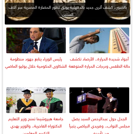
بالصور.. كشف أثرى جديد بالدقهلية يوثق تطور الحضارة المصرية عبر آلاف
السنين
أجواء شديدة الحرارة.. الأرصاد تكشف
رئيس الوزراء يتابع جهود منظومة
حالة الطقس ودرجات الحرارة المتوقعة
الشكاوى الحكومية خلال يوليو الماضي
الجدل حول عبدالرحمن السبد يصل
جامعة هيروشيما تمنح وزير التعليم
مجلس النواب.. وفريدي البياضي يتبرأ
الدكتوراه الفاخرية.. والوزير يهدي
من تأييده...
التكريم للمعلمين