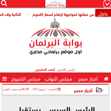




×
عاجل
كومة عن خطتها لمواجهة ارتفاع أسعار اللحوم
النائبة ولاء الص

رئيس التحرير
أحمد الحضرى

أخبار مصر
مجلس النواب
مجلس الشيوخ

أخبار مصر
السبت، 1 يونيو 2024
01:19 مـ
بتوقيت القاهرة
2024-06-01 13:19:02
الرئيس السيسي يستقبل