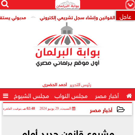




×
عاجل
ضى القوانين وإنشاء سجل تشريعي إلكتروني
مدبولي يستقبل المد

رئيس التحرير
أحمد الحضرى

أخبار مصر
مجلس النواب
مجلس الشيوخ

أخبار مصر
السبت، 29 يونيو 2024
02:48 مـ
بتوقيت القاهرة
2024-06-29 14:48:59
مشروع قانون جديد أمام