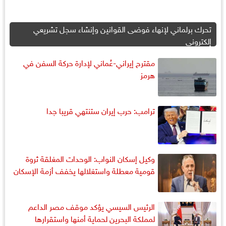
تحرك برلماني لإنهاء فوضى القوانين وإنشاء سجل تشريعي
إلكتروني
مقترح إيراني-عُماني لإدارة حركة السفن في
هرمز
ترامب: حرب إيران ستنتهي قريبا جدا
وكيل إسكان النواب: الوحدات المغلقة ثروة
قومية معطلة واستغلالها يخفف أزمة الإسكان
الرئيس السيسي يؤكد موقف مصر الداعم
لمملكة البحرين لحماية أمنها واستقرارها