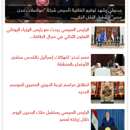
مدبولي يشهد توقيع اتفاقية تأسيس شركة ”مواصلات مدن
مصر” لتشغيل النقل الذكي...
الرئيس السيسي يبحث مع رئيس الوزراء اليوناني
التعاون الثنائي في مجال الطاقة...
مصر تحذر: انتهاكات إسرائيل بالقدس ستفجر
الأوضاع بالمنطقة
انطلاق مراسم قرعة الدوري المصري للموسم
الجديد
الرئيس السيسي يستقبل ملك البحرين اليوم
خلال زيارته لمصر