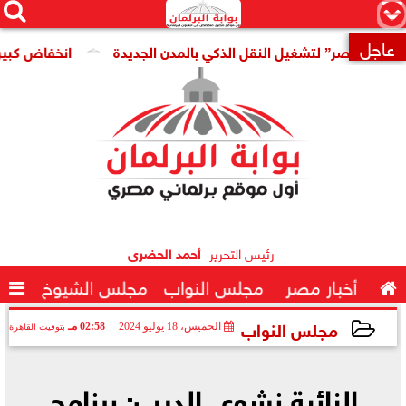




×
عاجل
مصر” لتشغيل النقل الذكي بالمدن الجديدة
انخفاض كبير فى سع

رئيس التحرير
أحمد الحضرى

أخبار مصر
مجلس النواب
مجلس الشيوخ

مجلس النواب
الخميس، 18 يوليو 2024
02:58 مـ
بتوقيت القاهرة
2024-07-18 14:58:51
النائبة نشوى الديب: برنامج