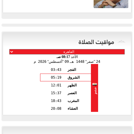
مواقيت الصلاة
الأحد
08:17 صـ
24
صفر
1448 هـ
09
أغسطس
2026 م
الفجر
03:43
الشروق
05:19
الظهر
12:01
مصر
العصر
15:37
المغرب
18:43
العشاء
20:08