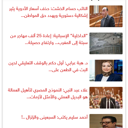
النائب حسام الخشت: حذف أسعار الأدوية يثير
إشكالية دستورية ويهدد حق المواطن...
”الداخلية” الإسبانية: إعادة 25 ألف مهاجر من
سبتة إلى المغرب... وارتفاع حصيلة...
د. هبة عرابي: أول حكم بالوقف التعليقي لحين
البت في الطعن على...
علاء عبد النبي: النموذج المصري لتأهيل العمالة
هو البديل العملي والأمثل لأزمات...
أحمد سليم يكتب: السبعينى والزلزال ..!