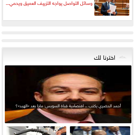
وسائل التواصل يواجه التزييف العميق ويحمي...
اخترنا لك
أحمد الحضري يكتب .. اقتصادية قناة السويس: ماذا بعد «الهبد»؟