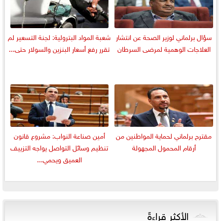
سؤال برلماني لوزير الصحة عن انتشار
شعبة المواد البترولية: لجنة التسعير لم
العلاجات الوهمية لمرضى السرطان
تقرر رفع أسعار البنزين والسولار حتى...
مقترح برلماني لحماية المواطنين من
أمين صناعة النواب: مشروع قانون
أرقام المحمول المجهولة
تنظيم وسائل التواصل يواجه التزييف
العميق ويحمي...
الأكثر قراءةً