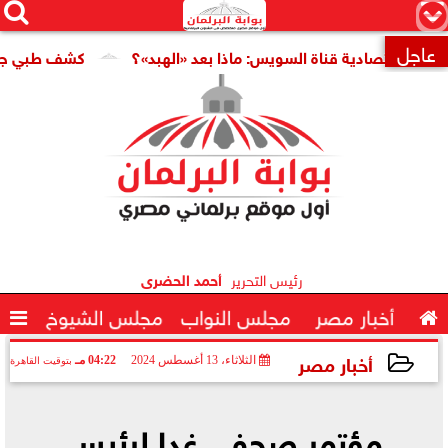




×
عاجل
 اقتصادية قناة السويس: ماذا بعد «الهبد»؟
كشف طبي جديد يمه

رئيس التحرير
أحمد الحضرى

أخبار مصر
مجلس النواب
مجلس الشيوخ

أخبار مصر
الثلاثاء، 13 أغسطس 2024
04:22 مـ
بتوقيت القاهرة
2024-08-13 16:22:05
مؤتمر صحفي غدا لرئيس