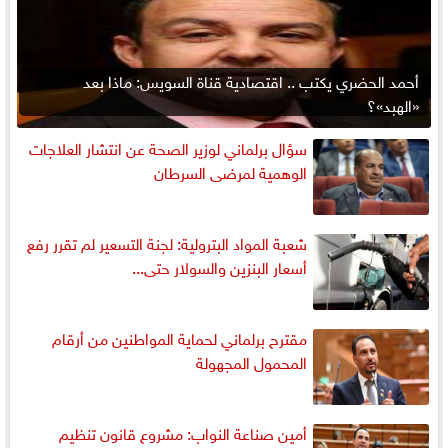
أحمد الحضري يكتب .. اقتصادية قناة السويس: ماذا بعد
«الهبد»؟
سؤال برلماني لوزير الصحة عن انتشار العلاجات
الوهمية لمرضى السرطان
شعبة المواد البترولية: لجنة التسعير لم تقرر رفع
أسعار البنزين والسولار حتى...
مقترح برلماني لحماية المواطنين من أرقام
المحمول المجهولة
أمين صناعة النواب: مشروع قانون تنظيم