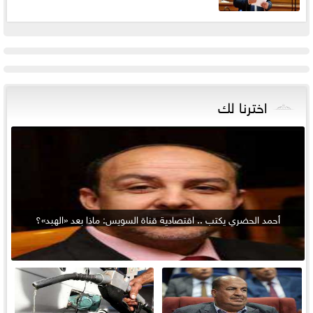
اخترنا لك
أحمد الحضري يكتب .. اقتصادية قناة السويس: ماذا بعد «الهبد»؟