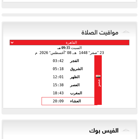
مواقيت الصلاة
السبت
09:35 مـ
23
صفر
1448 هـ
08
أغسطس
2026 م
الفجر
03:42
الشروق
05:18
الظهر
12:01
مصر
العصر
15:38
المغرب
18:43
العشاء
20:09
الفيس بوك