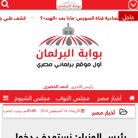




×
عاجل
 اقتصادية قناة السويس: ماذا بعد «الهبد»؟
كشف طبي جديد يمه

رئيس التحرير
أحمد الحضرى

أخبار مصر
مجلس النواب
مجلس الشيوخ

أخبار مصر
الأربعاء، 14 أغسطس 2024
05:09 مـ
بتوقيت القاهرة
2024-08-14 17:09:47
رئيس الوزراء: نستهدف دخول