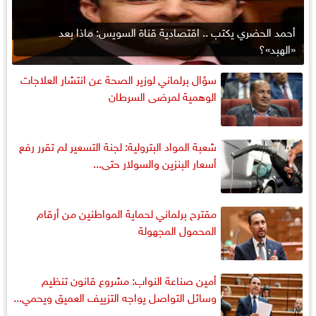
أحمد الحضري يكتب .. اقتصادية قناة السويس: ماذا بعد
«الهبد»؟
سؤال برلماني لوزير الصحة عن انتشار العلاجات
الوهمية لمرضى السرطان
شعبة المواد البترولية: لجنة التسعير لم تقرر رفع
أسعار البنزين والسولار حتى...
مقترح برلماني لحماية المواطنين من أرقام
المحمول المجهولة
أمين صناعة النواب: مشروع قانون تنظيم
وسائل التواصل يواجه التزييف العميق ويحمي...