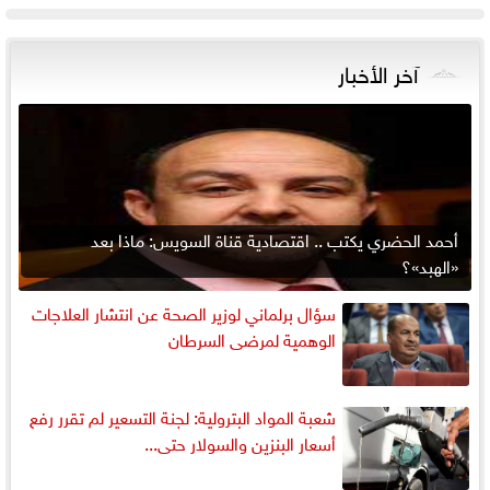
آخر الأخبار
أحمد الحضري يكتب .. اقتصادية قناة السويس: ماذا بعد
«الهبد»؟
سؤال برلماني لوزير الصحة عن انتشار العلاجات
الوهمية لمرضى السرطان
شعبة المواد البترولية: لجنة التسعير لم تقرر رفع
أسعار البنزين والسولار حتى...