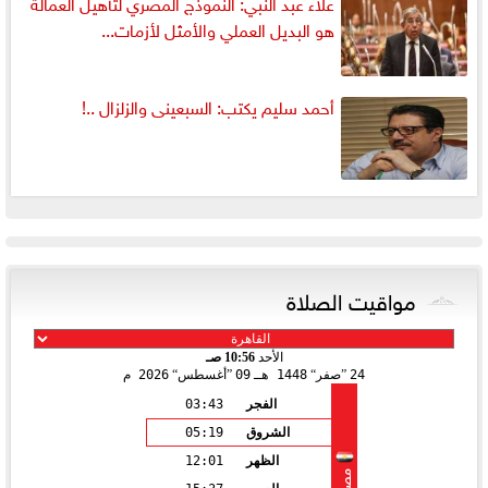
علاء عبد النبي: النموذج المصري لتأهيل العمالة
هو البديل العملي والأمثل لأزمات...
أحمد سليم يكتب: السبعينى والزلزال ..!
مواقيت الصلاة
الأحد
10:56 صـ
24
صفر
1448 هـ
09
أغسطس
2026 م
الفجر
03:43
الشروق
05:19
الظهر
12:01
مصر