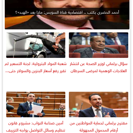
أحمد الحضري يكتب .. اقتصادية قناة السويس: ماذا بعد «الهبد»؟
سؤال برلماني لوزير الصحة عن انتشار
شعبة المواد البترولية: لجنة التسعير لم
العلاجات الوهمية لمرضى السرطان
تقرر رفع أسعار البنزين والسولار حتى...
مقترح برلماني لحماية المواطنين من
أمين صناعة النواب: مشروع قانون
أرقام المحمول المجهولة
تنظيم وسائل التواصل يواجه التزييف