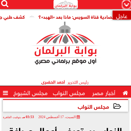




×
عاجل
قتصادية قناة السويس: ماذا بعد «الهبد»؟
كشف طبي جديد يمهد 

رئيس التحرير
أحمد الحضرى

أخبار مصر
مجلس النواب
مجلس الشيوخ

مجلس النواب
السبت، 17 أغسطس 2024
03:53 مـ
بتوقيت القاهرة
2024-08-17 15:53:02
النواب يستعرض أعمال صياغة