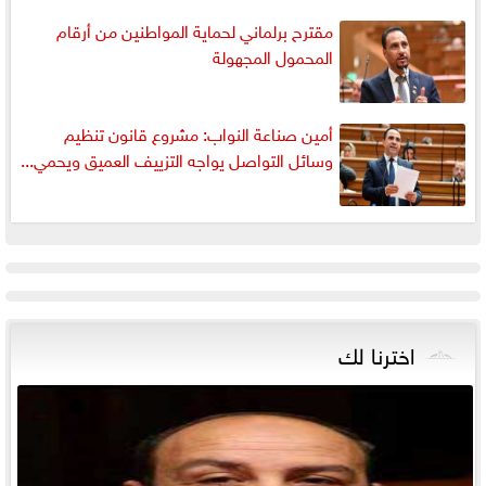
مقترح برلماني لحماية المواطنين من أرقام
المحمول المجهولة
أمين صناعة النواب: مشروع قانون تنظيم
وسائل التواصل يواجه التزييف العميق ويحمي...
اخترنا لك